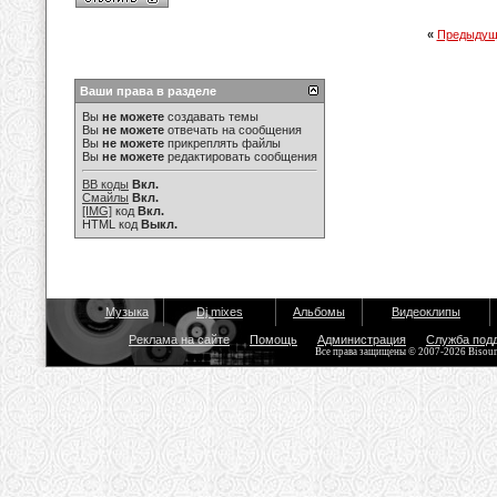
«
Предыдущ
Ваши права в разделе
Вы
не можете
создавать темы
Вы
не можете
отвечать на сообщения
Вы
не можете
прикреплять файлы
Вы
не можете
редактировать сообщения
BB коды
Вкл.
Смайлы
Вкл.
[IMG]
код
Вкл.
HTML код
Выкл.
Музыка
Dj mixes
Альбомы
Видеоклипы
Реклама на сайте
Помощь
Администрация
Служба под
Все права защищены © 2007-2026 Bisou