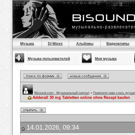
Музыка
Dj Mixes
Альбомы
Видеоклипы
Музыка пользователей
Моя музыка
Bisound.com - Музыкальный портал
>
Помогите нам стать лучше
Adderall 30 mg Tabletten online ohne Rezept kaufen
14.01.2026, 09:34