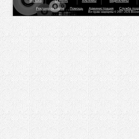
Музыка
Dj mixes
Альбомы
Видеоклипы
Реклама на сайте
Помощь
Администрация
Служба под
Все права защищены © 2007-2026 Bisou