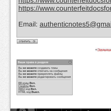
https://www.counterfeitdocsfor
https://www.counterfeitdocsfor
Email:
authenticnotes5@gmai
«
Предыдущ
Ваши права в разделе
Вы
не можете
создавать темы
Вы
не можете
отвечать на сообщения
Вы
не можете
прикреплять файлы
Вы
не можете
редактировать сообщения
BB коды
Вкл.
Смайлы
Вкл.
[IMG]
код
Вкл.
HTML код
Выкл.