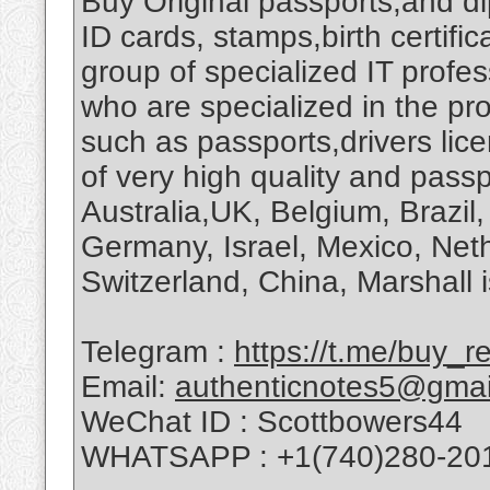
Buy Original passports,and di
ID cards, stamps,birth certif
group of specialized IT profe
who are specialized in the p
such as passports,drivers lic
of very high quality and passp
Australia,UK, Belgium, Brazil,
Germany, Israel, Mexico, Neth
Switzerland, China, Marshall i
Telegram :
https://t.me/buy_
Email:
authenticnotes5@gmai
WeChat ID : Scottbowers44
WHATSAPP : +1(740)280-20