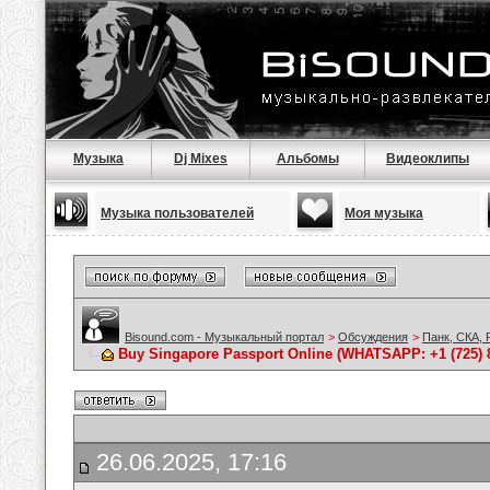
Музыка
Dj Mixes
Альбомы
Видеоклипы
Музыка пользователей
Моя музыка
Bisound.com - Музыкальный портал
>
Обсуждения
>
Панк, СКА, 
Buy Singapore Passport Online (WHATSAPP: +1 (725) 8
26.06.2025, 17:16