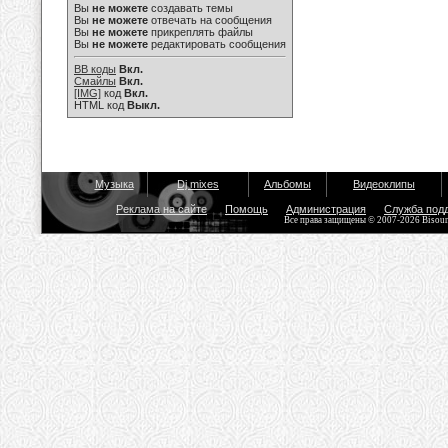
Вы
не можете
создавать темы
Вы
не можете
отвечать на сообщения
Вы
не можете
прикреплять файлы
Вы
не можете
редактировать сообщения
BB коды
Вкл.
Смайлы
Вкл.
[IMG]
код
Вкл.
HTML код
Выкл.
Музыка
Dj mixes
Альбомы
Видеоклипы
Реклама на сайте
Помощь
Администрация
Служба под
Все права защищены © 2007-2026 Bisou