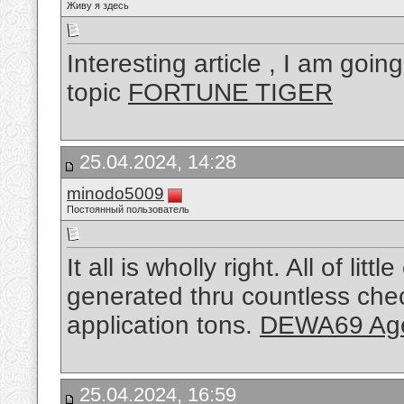
Живу я здесь
Interesting article , I am goi
topic
FORTUNE TIGER
25.04.2024, 14:28
minodo5009
Постоянный пользователь
It all is wholly right. All of li
generated thru countless check
application tons.
DEWA69 Agen
25.04.2024, 16:59