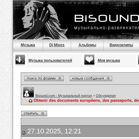
Музыка
Dj Mixes
Альбомы
Видеоклипы
Музыка пользователей
Моя музыка
Bisound.com - Музыкальный портал
>
Обсуждения
Obtenir des documents européens, des passeports, des 
27.10.2025, 12:21