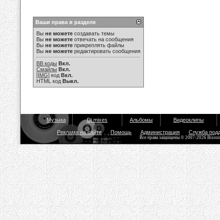
Ваши права в разделе
Вы
не можете
создавать темы
Вы
не можете
отвечать на сообщения
Вы
не можете
прикреплять файлы
Вы
не можете
редактировать сообщения
BB коды
Вкл.
Смайлы
Вкл.
[IMG]
код
Вкл.
HTML код
Выкл.
Музыка
Dj mixes
Альбомы
Видеоклипы
Реклама на сайте
Помощь
Администрация
Служба под
Все права защищены © 2007-2026 Bisou