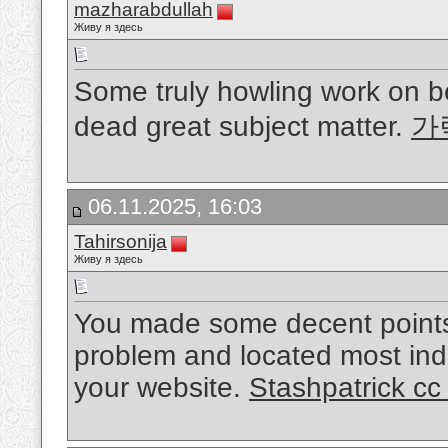
mazharabdullah
Живу я здесь
Some truly howling work on be
dead great subject matter.
가
06.11.2025, 16:03
Tahirsonija
Живу я здесь
You made some decent points 
problem and located most indi
your website.
Stashpatrick cc 