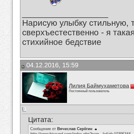
__________________
Нарисую улыбку стильную, т
сверхъестественно - я така
стихийное бедствие
04.12.2016, 15:59
Лилия Баймухаметова
Постоянный пользователь
Цитата:
Сообщение от
Вячеслав Серёгин
http://www.bisound.com/index.php?nam...le&id=10395344