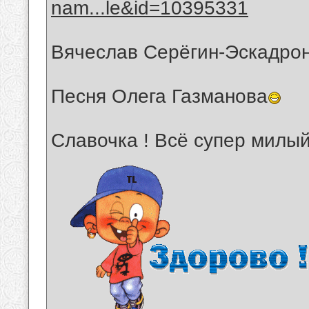
nam...le&id=10395331
Вячеслав Серёгин-Эскадро
Песня Олега Газманова
Славочка ! Всё супер милый