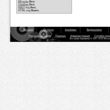
BB коды
Вкл.
Смайлы
Вкл.
[IMG]
код
Вкл.
HTML код
Выкл.
Музыка
Dj mixes
Альбомы
Видеоклипы
Реклама на сайте
Помощь
Администрация
Служба под
Все права защищены © 2007-2026 Bisou