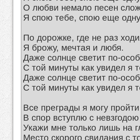
О любви немало песен слож
Я спою тебе, спою еще одну
По дорожке, где не раз ход
Я брожу, мечтая и любя.
Даже солнце светит по-осо
С той минуты как увидел я т
Даже солнце светит по-осо
С той минуты как увидел я т
Все преграды я могу пройти
В спор вступлю с невзгодою
Укажи мне только лишь на г
Место скорого свидания с т