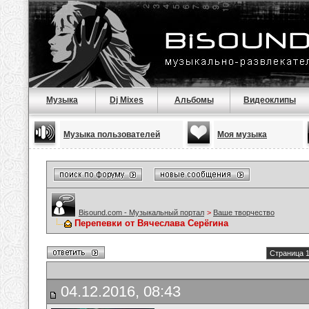
Музыка
Dj Mixes
Альбомы
Видеоклипы
Музыка пользователей
Моя музыка
Bisound.com - Музыкальный портал
>
Ваше творчество
Перепевки от Вячеслава Серёгина
Страница 1
04.12.2016, 08:43