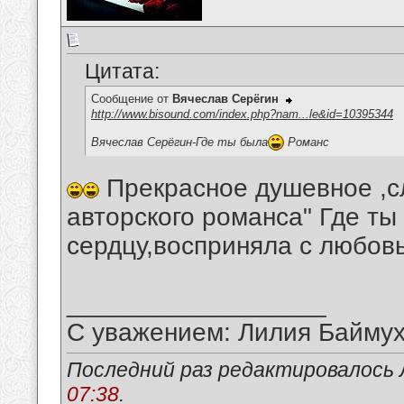
Цитата:
Сообщение от
Вячеслав Серёгин
http://www.bisound.com/index.php?nam...le&id=10395344
Вячеслав Серёгин-Где ты была
Романс
Прекрасное душевное ,сл
авторского романса" Где ты
сердцу,восприняла с любов
__________________
С уважением: Лилия Байму
Последний раз редактировалось 
07:38
.