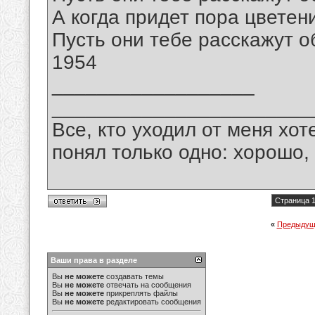
А когда придет пора цветен
Пусть они тебе расскажут о
1954
__________________
_______________________
Все, кто уходил от меня хот
понял только одно: хорошо,
Страница 1
«
Предыдущ
Ваши права в разделе
Вы
не можете
создавать темы
Вы
не можете
отвечать на сообщения
Вы
не можете
прикреплять файлы
Вы
не можете
редактировать сообщения