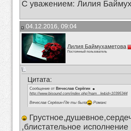
С уважением: Лилия Байму
04.12.2016, 09:04
Лилия Баймухаметова
Постоянный пользователь
Цитата:
Сообщение от
Вячеслав Серёгин
http://www.bisound.com/index.php?nam...le&id=10395344
Вячеслав Серёгин-Где ты была
Романс
Грустное,душевное,серде
,блистательное исполнение 