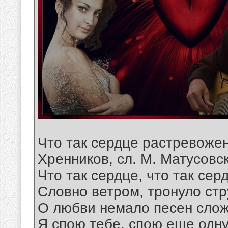
Что так сердце растревожено
Хренников, сл. М. Матусовс
Что так сердце, что так се
Словно ветром, тронуло стр
О любви немало песен слож
Я спою тебе, спою еще одну