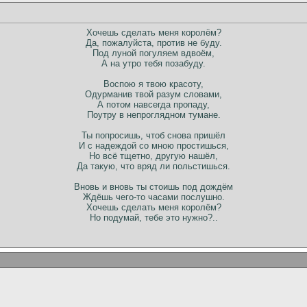
Хочешь сделать меня королём?
Да, пожалуйста, против не буду.
Под луной погуляем вдвоём,
А на утро тебя позабуду.
Воспою я твою красоту,
Одурманив твой разум словами,
А потом навсегда пропаду,
Поутру в непроглядном тумане.
Ты попросишь, чтоб снова пришёл
И с надеждой со мною простишься,
Но всё тщетно, другую нашёл,
Да такую, что вряд ли польстишься.
Вновь и вновь ты стоишь под дождём
Ждёшь чего-то часами послушно.
Хочешь сделать меня королём?
Но подумай, тебе это нужно?..