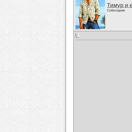
Тимур и 
Собеседник