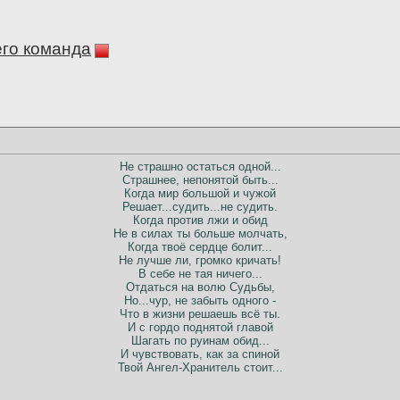
его команда
Не страшно остаться одной...
Страшнее, непонятой быть...
Когда мир большой и чужой
Решает...судить...не судить.
Когда против лжи и обид
Не в силах ты больше молчать,
Когда твоё сердце болит...
Не лучше ли, громко кричать!
В себе не тая ничего...
Отдаться на волю Судьбы,
Но...чур, не забыть одного -
Что в жизни решаешь всё ты.
И с гордо поднятой главой
Шагать по руинам обид...
И чувствовать, как за спиной
Твой Ангел-Хранитель стоит...