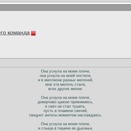
его команда
Она уснула на моем плече,
она уснула на моей постели,
и в миллионе разных мелочей,
мне эта мелочь стала,
всех других милее.
Она уснула на моем плече,
доверчиво щекою прижимаясь,
я свеч не стал тушить,
пусть в пламени свечей,
танцуют ангелы моментом наслаждаясь.
Она уснула на моем плече,
и слыша в тишине ее дыханье,