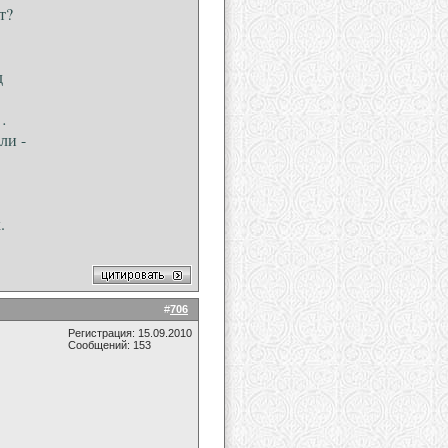
т?
д
…
ли -
.
.
#
706
Регистрация: 15.09.2010
Сообщений: 153