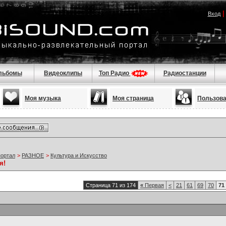
Вход
льбомы
Видеоклипы
Топ Радио
Радиостанции
Моя музыка
Моя страница
Пользов
портал
>
РАЗНОЕ
>
Культура и Искусство
я!
Страница 71 из 174
«
Первая
<
21
61
69
70
71