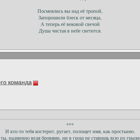
Посмеялись вы над её тропой,
Запорошили блеск от месяца,
А теперь её вековой свечой
Душа чистая в небе светится.
его команда
***
И кто-то тебя костерит, ругает, полощет имя, как простыню.
 ты, надменно ведя бровями, ни в грош не ставишь всю их грызн