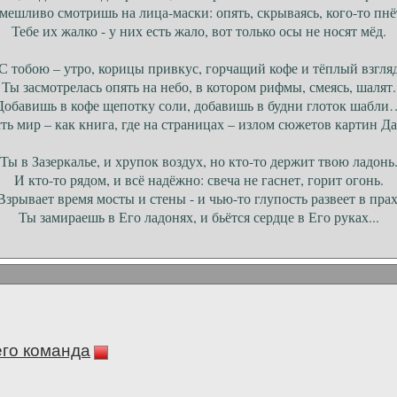
мешливо смотришь на лица-маски: опять, скрываясь, кого-то пнё
Тебе их жалко - у них есть жало, вот только осы не носят мёд.
С тобою – утро, корицы привкус, горчащий кофе и тёплый взгля
Ты засмотрелась опять на небо, в котором рифмы, смеясь, шалят.
Добавишь в кофе щепотку соли, добавишь в будни глоток шабли
ть мир – как книга, где на страницах – излом сюжетов картин Да
Ты в Зазеркалье, и хрупок воздух, но кто-то держит твою ладонь
И кто-то рядом, и всё надёжно: свеча не гаснет, горит огонь.
Взрывает время мосты и стены - и чью-то глупость развеет в прах
Ты замираешь в Его ладонях, и бьётся сердце в Его руках...
его команда