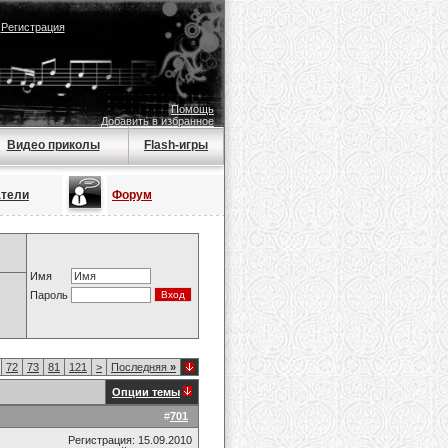
|
Регистрация
Помощь
Добавить в избранное
Видео приколы
Flash-игры
атели
Форум
Имя
Пароль
72
73
81
121
>
Последняя
»
Опции темы
#
701
Регистрация: 15.09.2010