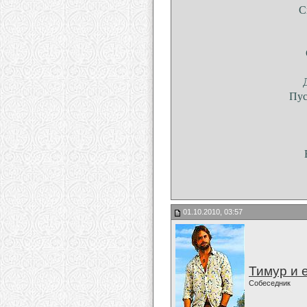
С
Пус
01.10.2010, 03:57
Тимур и 
Собеседник