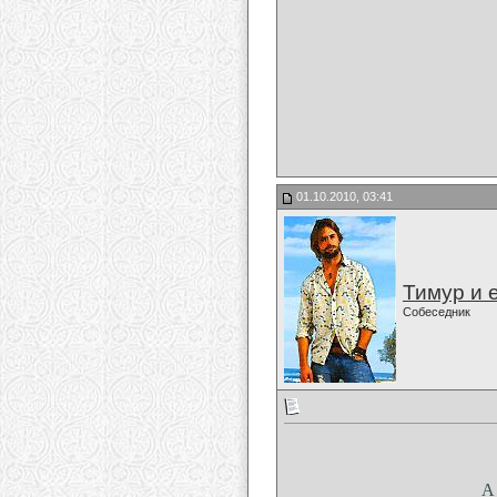
01.10.2010, 03:41
Тимур и 
Собеседник
А