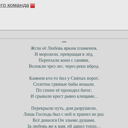
его команда
***
Жгли её Любовь ярким пламенем,
И морозили, превращая в лёд,
Переехали кони с санями,
Волокли чрез лес, через реки вброд.
Камнем кто-то бил у Святых ворот,
Сплетни грязные бабы вешали.
По спине её проходил батог,
И срывали крест рьяно клещами...
Перекрыли путь, дом разрушили,
Лишь Господь был с ней и хранил не раз.
Всё дивился Он злыми душами,
За любовь же к вам, ей дарил топаз…