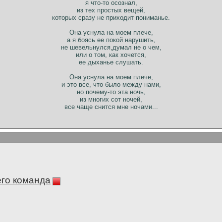
я что-то осознал,
из тех простых вещей,
которых сразу не приходит пониманье.
Она уснула на моем плече,
а я боясь ее покой нарушить,
не шевельнулся,думал не о чем,
или о том, как хочется,
ее дыханье слушать.
Она уснула на моем плече,
и это все, что было между нами,
но почему-то эта ночь,
из многих сот ночей,
все чаще снится мне ночами...
его команда