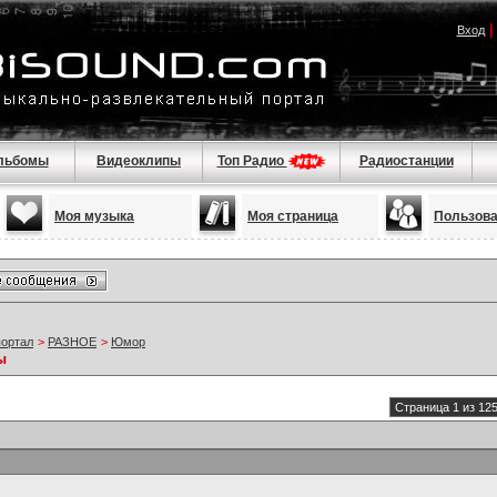
Вход
льбомы
Видеоклипы
Топ Радио
Радиостанции
Моя музыка
Моя страница
Пользов
портал
>
РАЗНОЕ
>
Юмор
ы
Страница 1 из 12