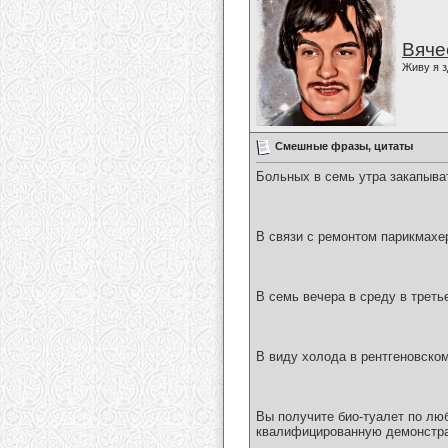
Вяче
Живу я з
Смешные фразы, цитаты
Больных в семь утра закапыва
В связи с ремонтом парикмахе
В семь вечера в среду в треть
В виду холода в рентгеновско
Вы получите био-туалет по люб
квалифицированную демонстр