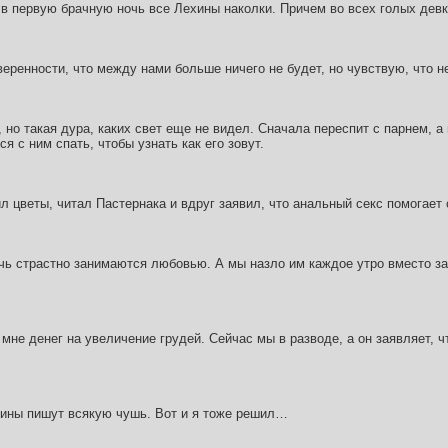
 в первую брачную ночь все Лехины наколки. Причем во всех голых девк
веренности, что между нами больше ничего не будет, но чувствую, что не
, но такая дура, каких свет еще не видел. Сначала переспит с парнем, а
ся с ним спать, чтобы узнать как его зовут.
л цветы, читал Пастернака и вдруг заявил, что анальный секс помогает о
очь страстно занимаются любовью. А мы назло им каждое утро вместо з
мне денег на увеличение грудей. Сейчас мы в разводе, а он заявляет, чт
тины пишут всякую чушь. Вот и я тоже pешил…