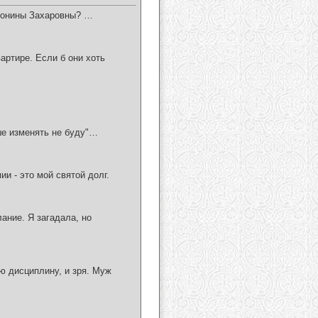
нтонины Захаровны? …
артире. Если б они хоть
ше изменять не буду"…
ии - это мой святой долг.
ание. Я загадала, но
ую дисциплину, и зря. Муж