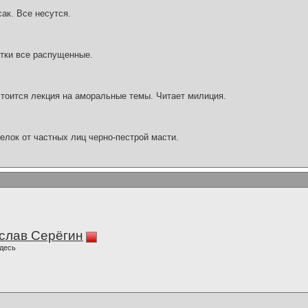
ак. Все несутся.
нтки все распущенные.
стоится лекция на аморальные темы. Читает милиция.
елок от частных лиц черно-пестрой масти.
слав Серёгин
десь