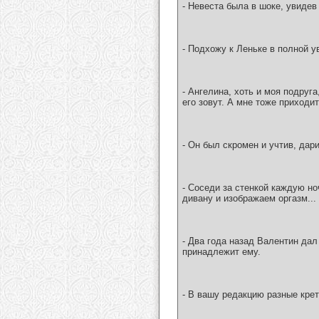
- Невеста была в шоке, увидев
- Подхожу к Леньке в полной у
- Ангелина, хоть и моя подруга
его зовут. А мне тоже приходит
- Он был скромен и учтив, дари
- Соседи за стенкой каждую н
дивану и изображаем оргазм...
- Два года назад Валентин дал 
принадлежит ему.
- В вашу pедакцию pазные кpе