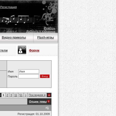
|
Регистрация
Помощь
Добавить в избранное
Видео приколы
Flash-игры
атели
Форум
Имя
Пароль
5
1
2
3
11
51
>
Последняя
»
Опции темы
#
1
Регистрация: 01.10.2009