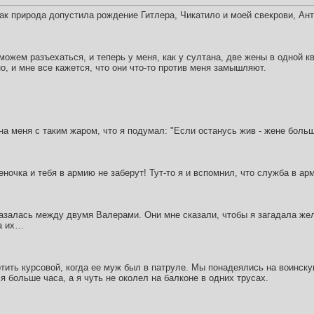
как природа допустила рождение Гитлера, Чикатило и моей свекрови, А
можем разъехаться, и теперь у меня, как у султана, две жены в одной кв
о, и мне все кажется, что они что-то против меня замышляют.
на меня с таким жаром, что я подумал: "Если останусь жив - жене боль
еночка и тебя в армию не заберут! Тут-то я и вспомнил, что служба в арм
 оказалась между двумя Валерами. Они мне сказали, чтобы я загадала жел
а их…
ртить курсовой, когда ее муж был в патруле. Мы понадеялись на воинск
я больше часа, а я чуть не околел на балконе в одних трусах.