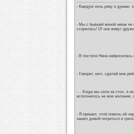
- Каждую ночь реву и думаю: 
- Мы с бывшей женой никак не 
ссорились! О! они живут дружн
- В постели Нина набросилась 
- Говорит, мол, сделай мне реб
- ...Когда мы сели за стол, я
исполнилось не мое желание, 
- Я пришел, чтоб помочь ей че
зашел домой погреться и грелс