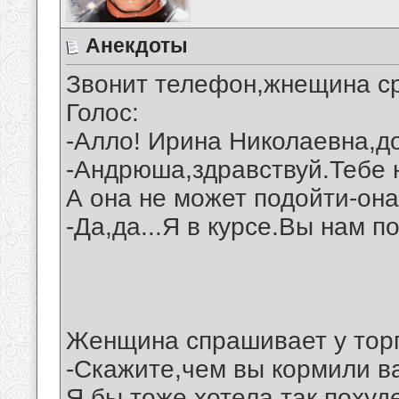
Анекдоты
Звонит телефон,жнещина ср
Голос:
-Алло! Ирина Николаевна,д
-Андрюша,здравствуй.Тебе 
А она не может подойти-она
-Да,да...Я в курсе.Вы нам 
Женщина спрашивает у торг
-Скажите,чем вы кормили в
Я бы тоже хотела так похуде