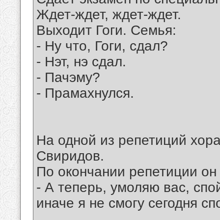
Ждет-ждет, ждет-ждет.
Выходит Гоги. Семья:
- Ну что, Гоги, сдал?
- Hэт, нэ сдал.
- Пачэму?
- Прамахнулся.
На одной из репетиций хор
Свиридов.
По окончании репетиции он 
- А теперь, умоляю вас, сп
иначе я не смогу сегодня сп