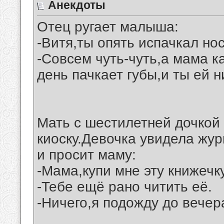
Анекдоты
Отец ругает малыша:
-Витя,ты опять испачкал но
-Совсем чуть-чуть,а мама 
день пачкает губы,и ты ей н
Мать с шестилетней дочкой
киоску.Девочка увидела жур
и просит маму:
-Мама,купи мне эту книжечк
-Тебе ещё рано читить её.
-Ничего,я подожду до вечер