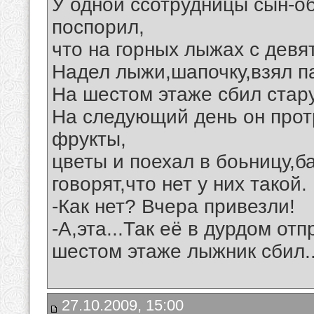
У одной ссотрудницы сын-об
поспорил,
что на горных лыжах с девя
Надел лыжи,шапочку,взял па
На шестом этаже сбил стару
На следующий день он прот
фрукты,
цветы и поехал в боьницу,б
говорят,что нет у них такой.
-Как нет? Вчера привезли!
-А,эта...Так её в дурдом от
шестом этаже лыжник сбил..
27.10.2009, 15:00