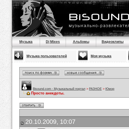
Музыка
Dj Mixes
Альбомы
Видеоклипы
Музыка пользователей
Моя музыка
Bisound.com - Музыкальный портал
>
РАЗНОЕ
>
Юмор
Просто анекдоты.
20.10.2009, 10:07