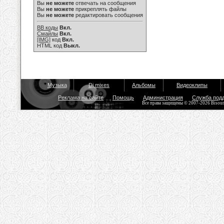
Вы
не можете
отвечать на сообщения
Вы
не можете
прикреплять файлы
Вы
не можете
редактировать сообщения
BB коды
Вкл.
Смайлы
Вкл.
[IMG]
код
Вкл.
HTML код
Выкл.
Музыка
Dj mixes
Альбомы
Видеоклипы
Реклама на сайте
Помощь
Администрация
Служба под
Все права защищены © 2007-2026 Bisou