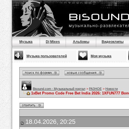
Музыка
Dj Mixes
Альбомы
Видеоклипы
Музыка пользователей
Моя музыка
Bisound.com - Музыкальный портал
>
РАЗНОЕ
>
Новости
1xBet Promo Code Free Bet India 2026: 1XFUN777 Bon
18.04.2026, 20:25