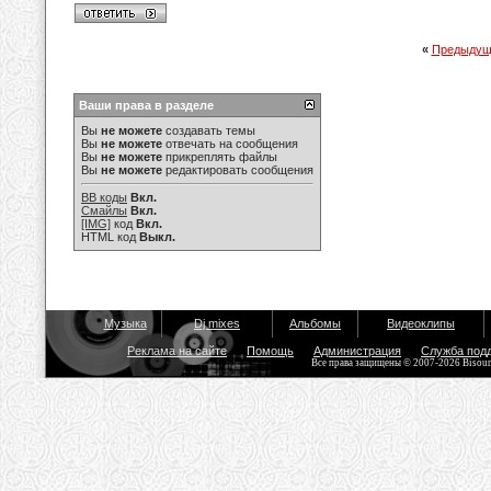
«
Предыдущ
Ваши права в разделе
Вы
не можете
создавать темы
Вы
не можете
отвечать на сообщения
Вы
не можете
прикреплять файлы
Вы
не можете
редактировать сообщения
BB коды
Вкл.
Смайлы
Вкл.
[IMG]
код
Вкл.
HTML код
Выкл.
Музыка
Dj mixes
Альбомы
Видеоклипы
Реклама на сайте
Помощь
Администрация
Служба под
Все права защищены © 2007-2026 Bisou