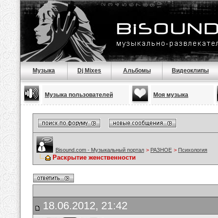
Музыка
Dj Mixes
Альбомы
Видеоклипы
Музыка пользователей
Моя музыка
Bisound.com - Музыкальный портал
>
РАЗНОЕ
>
Психология
Раскрытие женственности
18.06.2012, 21:42