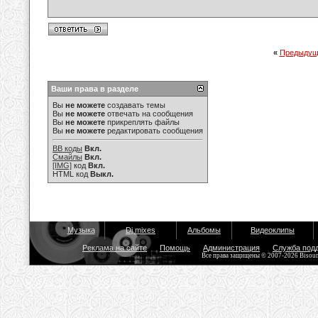
«
Предыдущ
Ваши права в разделе
Вы
не можете
создавать темы
Вы
не можете
отвечать на сообщения
Вы
не можете
прикреплять файлы
Вы
не можете
редактировать сообщения
BB коды
Вкл.
Смайлы
Вкл.
[IMG]
код
Вкл.
HTML код
Выкл.
Музыка
Dj mixes
Альбомы
Видеоклипы
Реклама на сайте
Помощь
Администрация
Служба под
Все права защищены © 2007-2026 Bisou