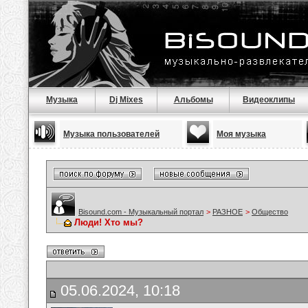
Музыка
Dj Mixes
Альбомы
Видеоклипы
Музыка пользователей
Моя музыка
Bisound.com - Музыкальный портал
>
РАЗНОЕ
>
Общество
Люди! Хто мы?
05.06.2024, 10:18