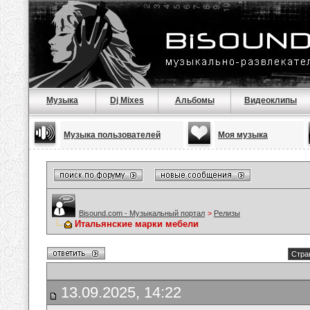
Музыка
Dj Mixes
Альбомы
Видеоклипы
Музыка пользователей
Моя музыка
Bisound.com - Музыкальный портал
>
Релизы
Итальянские марки мебели
Стра
13.09.2025, 14:22