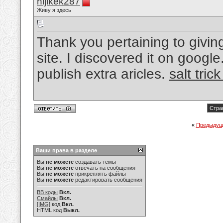
hijikek287
Живу я здесь
Thank you pertaining to givin
site. I discovered it on googl
publish extra aricles.
salt tric
Стра
«
Предыдущ
Ваши права в разделе
Вы
не можете
создавать темы
Вы
не можете
отвечать на сообщения
Вы
не можете
прикреплять файлы
Вы
не можете
редактировать сообщения
BB коды
Вкл.
Смайлы
Вкл.
[IMG]
код
Вкл.
HTML код
Выкл.