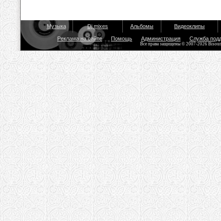
Музыка
Dj mixes
Альбомы
Видеоклипы
Реклама на сайте
Помощь
Администрация
Служба под
Все права защищены © 2007-2026 Bisou