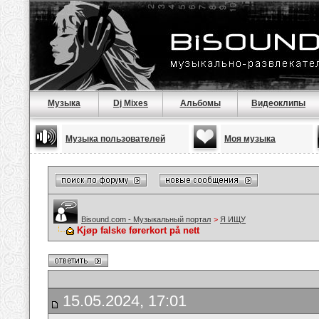
Музыка
Dj Mixes
Альбомы
Видеоклипы
Музыка пользователей
Моя музыка
Bisound.com - Музыкальный портал
>
Я ИЩУ
Kjøp falske førerkort på nett
15.05.2024, 17:01