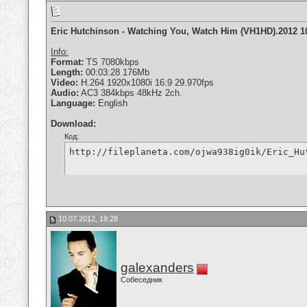
Eric Hutchinson - Watching You, Watch Him (VH1HD).2012 1
Info:
Format:
TS 7080kbps
Length:
00:03:28 176Mb
Video:
H.264 1920x1080i 16:9 29.970fps
Audio:
AC3 384kbps 48kHz 2ch.
Language:
English
Download:
Код:
http://fileplaneta.com/ojwa938ig0ik/Eric_Hu
10.07.2012, 19:28
galexanders
Собеседник