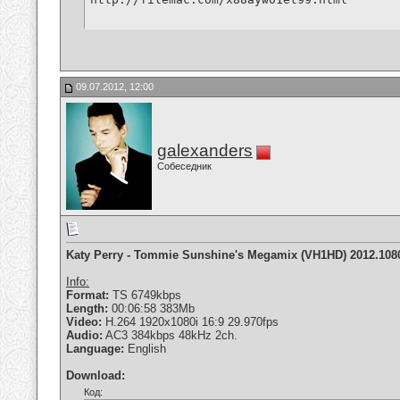
09.07.2012, 12:00
galexanders
Собеседник
Katy Perry - Tommie Sunshine's Megamix (VH1HD) 2012.108
Info:
Format:
TS 6749kbps
Length:
00:06:58 383Mb
Video:
H.264 1920x1080i 16:9 29.970fps
Audio:
AC3 384kbps 48kHz 2ch.
Language:
English
Download:
Код: