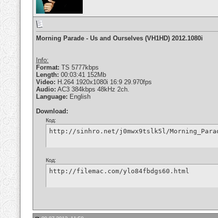
Morning Parade - Us and Ourselves (VH1HD) 2012.1080i
Info:
Format:
TS 5777kbps
Length:
00:03:41 152Mb
Video:
H.264 1920x1080i 16:9 29.970fps
Audio:
AC3 384kbps 48kHz 2ch.
Language:
English
Download:
Код:
http://sinhro.net/j0mwx9tslk5l/Morning_Para
Код:
http://filemac.com/ylo84fbdgs60.html