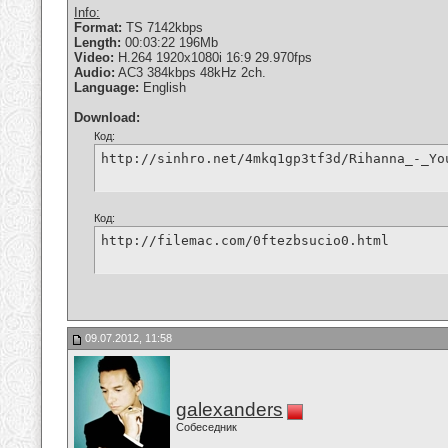
Info:
Format:
TS 7142kbps
Length:
00:03:22 196Mb
Video:
H.264 1920x1080i 16:9 29.970fps
Audio:
AC3 384kbps 48kHz 2ch.
Language:
English
Download:
Код:
http://sinhro.net/4mkq1gp3tf3d/Rihanna_-_Yo
Код:
http://filemac.com/0ftezbsucio0.html
09.07.2012, 11:58
galexanders
Собеседник