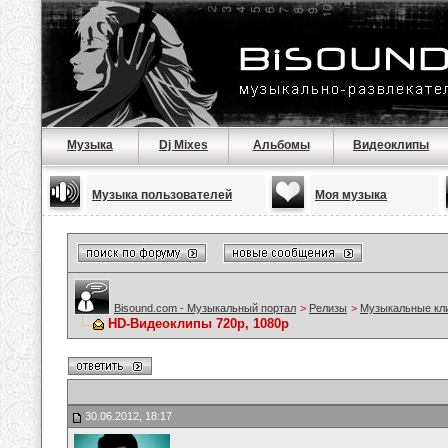
Музыка
Dj Mixes
Альбомы
Видеоклипы
Музыка пользователей
Моя музыка
Bisound.com - Музыкальный портал
>
Релизы
>
Музыкальные кл
HD-Видеоклипы 720p, 1080p
30.06.2012, 18:17