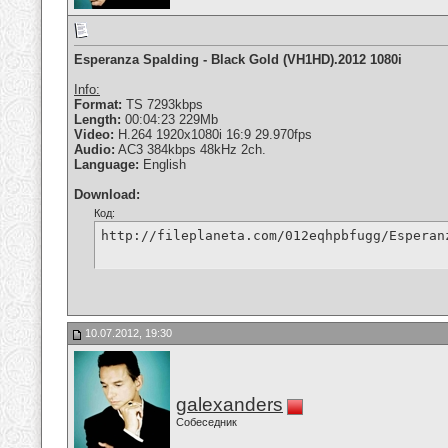
Esperanza Spalding - Black Gold (VH1HD).2012 1080i
Info:
Format:
TS 7293kbps
Length:
00:04:23 229Mb
Video:
H.264 1920x1080i 16:9 29.970fps
Audio:
AC3 384kbps 48kHz 2ch.
Language:
English
Download:
Код:
http://fileplaneta.com/012eqhpbfugg/Esperan
10.07.2012, 19:30
galexanders
Собеседник