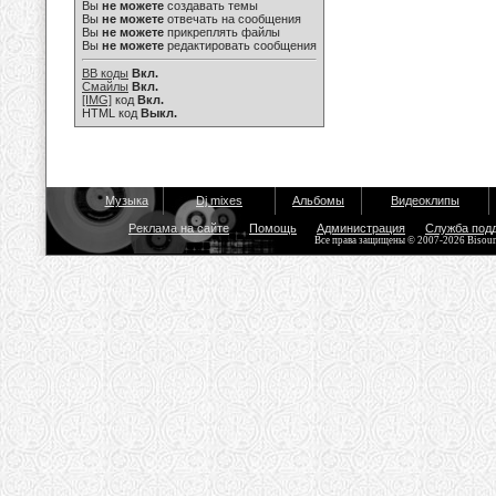
Вы
не можете
создавать темы
Вы
не можете
отвечать на сообщения
Вы
не можете
прикреплять файлы
Вы
не можете
редактировать сообщения
BB коды
Вкл.
Смайлы
Вкл.
[IMG]
код
Вкл.
HTML код
Выкл.
Музыка
Dj mixes
Альбомы
Видеоклипы
Реклама на сайте
Помощь
Администрация
Служба под
Все права защищены © 2007-2026 Bisou