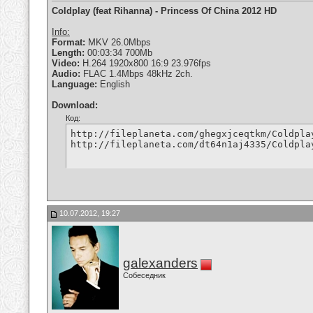
Coldplay (feat Rihanna) - Princess Of China 2012 HD
Info:
Format:
MKV 26.0Mbps
Length:
00:03:34 700Mb
Video:
H.264 1920x800 16:9 23.976fps
Audio:
FLAC 1.4Mbps 48kHz 2ch.
Language:
English
Download:
Код:
http://fileplaneta.com/ghegxjceqtkm/Coldpla
http://fileplaneta.com/dt64n1aj4335/Coldpla
10.07.2012, 19:27
galexanders
Собеседник