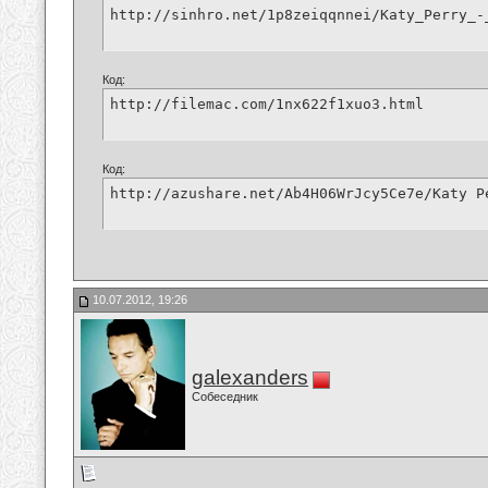
http://sinhro.net/1p8zeiqqnnei/Katy_Perry_-
Код:
http://filemac.com/1nx622f1xuo3.html
Код:
http://azushare.net/Ab4H06WrJcy5Ce7e/Katy P
10.07.2012, 19:26
galexanders
Собеседник