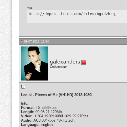
Код:
http://depositfiles.com/files/bgxdzhzqj
09.07.2012, 11:54
galexanders
Собеседник
Ledisi - Pieces of Me (VH1HD) 2012.1080i
Info:
Format:
TS 5386kbps
Length:
00:03:21 129Mb
Video:
H.264 1920x1080i 16:9 29.970fps
Audio:
AC3 384kbps 48kHz 2ch.
Language:
English