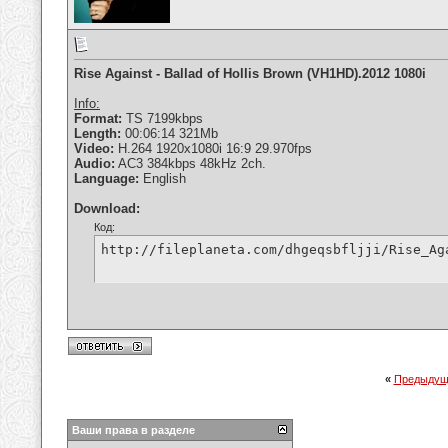
Rise Against - Ballad of Hollis Brown (VH1HD).2012 1080i
Info:
Format:
TS 7199kbps
Length:
00:06:14 321Mb
Video:
H.264 1920x1080i 16:9 29.970fps
Audio:
AC3 384kbps 48kHz 2ch.
Language:
English
Download:
Код:
http://fileplaneta.com/dhgeqsbfljji/Rise_Ag
«
Предыдущ
Ваши права в разделе