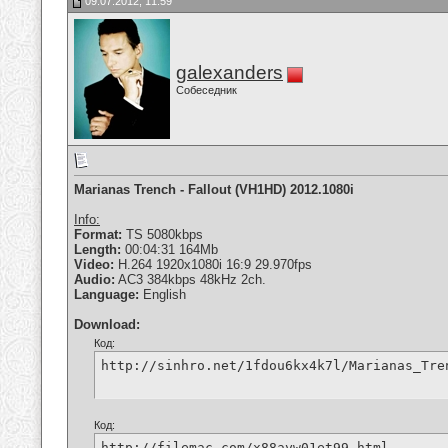
09.07.2012, 11:59
galexanders
Собеседник
Marianas Trench - Fallout (VH1HD) 2012.1080i
Info:
Format:
TS 5080kbps
Length:
00:04:31 164Mb
Video:
H.264 1920x1080i 16:9 29.970fps
Audio:
AC3 384kbps 48kHz 2ch.
Language:
English
Download:
Код:
http://sinhro.net/1fdou6kx4k7l/Marianas_Tre
Код:
http://filemac.com/x88ayw01et99.html