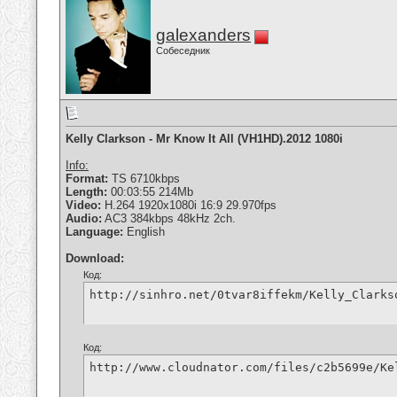
galexanders
Собеседник
Kelly Clarkson - Mr Know It All (VH1HD).2012 1080i
Info:
Format:
TS 6710kbps
Length:
00:03:55 214Mb
Video:
H.264 1920x1080i 16:9 29.970fps
Audio:
AC3 384kbps 48kHz 2ch.
Language:
English
Download:
Код:
http://sinhro.net/0tvar8iffekm/Kelly_Clarks
Код:
http://www.cloudnator.com/files/c2b5699e/Ke