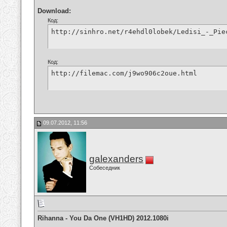
Download:
Код:
http://sinhro.net/r4ehdl0lobek/Ledisi_-_Pie
Код:
http://filemac.com/j9wo906c2oue.html
09.07.2012, 11:56
galexanders
Собеседник
Rihanna - You Da One (VH1HD) 2012.1080i