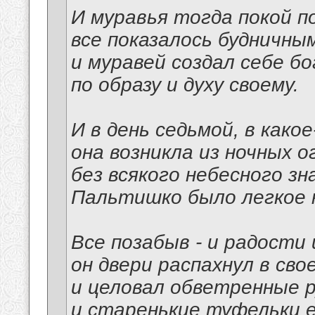
И муравья тогда покой п
все показалось будничным
и муравей создал себе б
по образу и духу своему.
И в день седьмой, в како
она возникла из ночных о
без всякого небесного зна
Пальтишко было легкое н
Все позабыв - и радости 
он двери распахнул в сво
и целовал обветренные р
и старенькие туфельки е