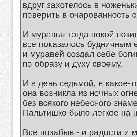
вдруг захотелось в ноженьк
поверить в очарованность 
И муравья тогда покой поки
все показалось будничным е
и муравей создал себе бог
по образу и духу своему.
И в день седьмой, в какое-т
она возникла из ночных огн
без всякого небесного знаме
Пальтишко было легкое на н
Все позабыв - и радости и м