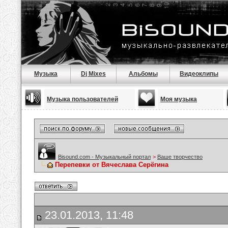
Музыка
Dj Mixes
Альбомы
Видеоклипы
Музыка пользователей
Моя музыка
Bisound.com - Музыкальный портал
>
Ваше творчество
Перепевки от Вячеслава Серёгина
23.01.2013, 11:48