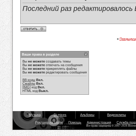
Последний раз редактировалось Е
«
Предыдущ
Ваши права в разделе
Вы
не можете
создавать темы
Вы
не можете
отвечать на сообщения
Вы
не можете
прикреплять файлы
Вы
не можете
редактировать сообщения
BB коды
Вкл.
Смайлы
Вкл.
[IMG]
код
Вкл.
HTML код
Выкл.
Музыка
Dj mixes
Альбомы
Видеоклипы
Реклама на сайте
Помощь
Администрация
Служба под
Все права защищены © 2007-2026 Bisou