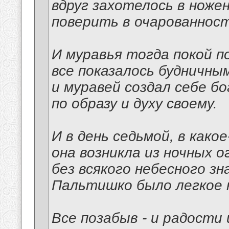
вдруг захотелось в ноже
поверить в очарованност
И муравья тогда покой п
все показалось будничным
и муравей создал себе б
по образу и духу своему.
И в день седьмой, в како
она возникла из ночных о
без всякого небесного зна
Пальтишко было легкое н
Все позабыв - и радости 