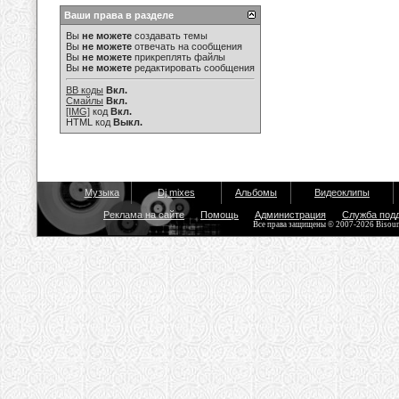
Ваши права в разделе
Вы
не можете
создавать темы
Вы
не можете
отвечать на сообщения
Вы
не можете
прикреплять файлы
Вы
не можете
редактировать сообщения
BB коды
Вкл.
Смайлы
Вкл.
[IMG]
код
Вкл.
HTML код
Выкл.
Музыка
Dj mixes
Альбомы
Видеоклипы
Реклама на сайте
Помощь
Администрация
Служба под
Все права защищены © 2007-2026 Bisou