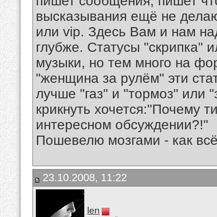
пишет сообщения, пишет что
высказывания ещё не делаю
или vip. Здесь Вам и нам н
глубже. Статусы "скрипка" и
музыки, но тем много на фо
"женщина за рулём" эти стат
лучше "газ" и "тормоз" или 
крикнуть хочется:"Почему т
интересном обсуждении?!"
Пошевелю мозгами - как всё
23.10.2008, 11:22
len