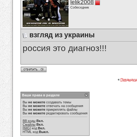
lelik2008
Собеседник
взгляд из украины
россия это диагноз!!!
«
Предыдущ
Ваши права в разделе
Вы
не можете
создавать темы
Вы
не можете
отвечать на сообщения
Вы
не можете
прикреплять файлы
Вы
не можете
редактировать сообщения
BB коды
Вкл.
Смайлы
Вкл.
[IMG]
код
Вкл.
HTML код
Выкл.