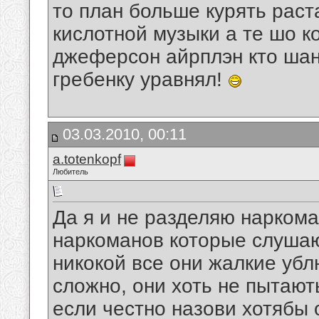
то план больше курять рас
кислотной музыки а те шо к
джеферсон айрплэн кто шанс
гребенку уравнял!
03.03.2010, 00:11
a.totenkopf
Любитель
Да я и не разделяю наркома
наркоманов которые слуша
никокой все они жалкие убл
сложно, они хоть не пытают
если честно назови хотябы 