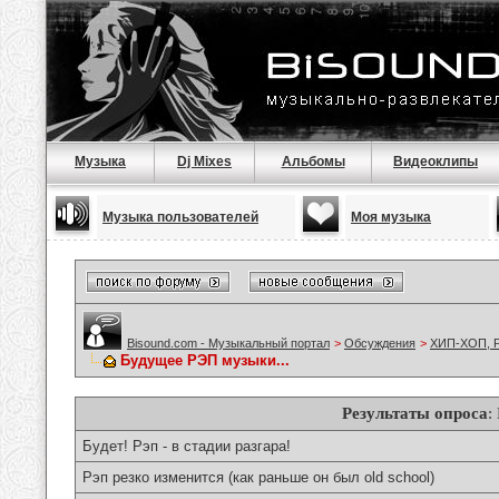
Музыка
Dj Mixes
Альбомы
Видеоклипы
Музыка пользователей
Моя музыка
Bisound.com - Музыкальный портал
>
Обсуждения
>
ХИП-ХОП, Р
Будущее РЭП музыки...
Результаты опроса
:
Будет! Рэп - в стадии разгара!
Рэп резко изменится (как раньше он был old school)