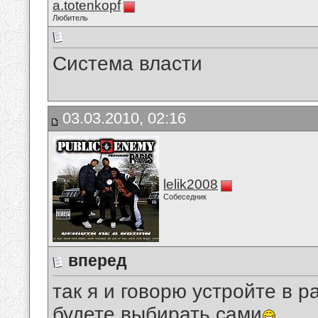
a.totenkopf
Любитель
Система власти
03.03.2010, 02:16
lelik2008
Собеседник
вперед
так я и говорю устройте в
будете выбирать сами