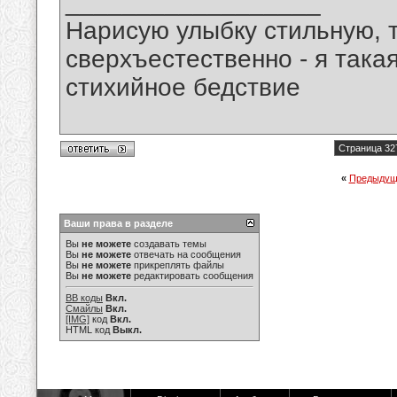
__________________
Нарисую улыбку стильную, т
сверхъестественно - я така
стихийное бедствие
Страница 32
«
Предыдущ
Ваши права в разделе
Вы
не можете
создавать темы
Вы
не можете
отвечать на сообщения
Вы
не можете
прикреплять файлы
Вы
не можете
редактировать сообщения
BB коды
Вкл.
Смайлы
Вкл.
[IMG]
код
Вкл.
HTML код
Выкл.