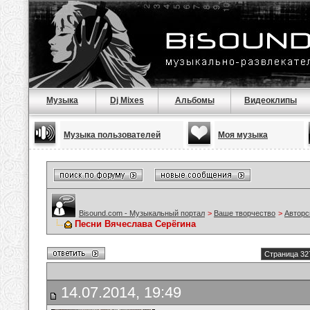
Музыка
Dj Mixes
Альбомы
Видеоклипы
Музыка пользователей
Моя музыка
Bisound.com - Музыкальный портал
>
Ваше творчество
>
Авторс
Песни Вячеслава Серёгина
Страница 32
14.07.2014, 19:49