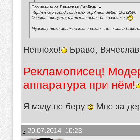
Сообщение от
Вячеслав Серёгин
http://www.bisound.com/index.php?nam...le&id=10292696
Озорная прогулка(шуточная песня для взрослых)
Музыка,стихи,аранжировка и вокал - Вячеслава Серёги
Неплохо!
Браво, Вячеслав
__________________
Рекламописец! Модер
аппаратура при нём!
Я мзду не беру
Мне за де
20.07.2014, 10:23