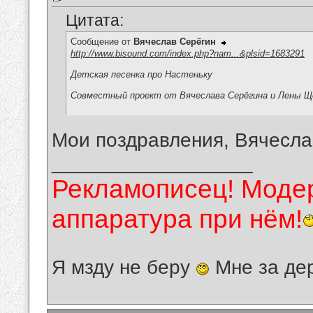
Цитата:
Сообщение от
Вячеслав Серёгин
http://www.bisound.com/index.php?nam...&plsid=1683291
Детская песенка про Настеньку
Совместный проект от Вячеслава Серёгина и Лены Щ
Мои поздравления, Вячесла
__________________
Рекламописец! Модер
аппаратура при нём!
Я мзду не беру
Мне за де