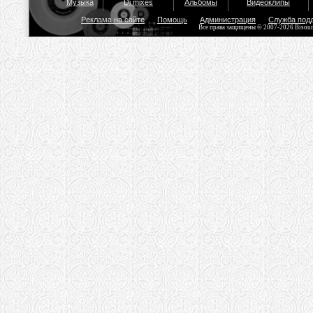
Музыка
Dj mixes
Альбомы
Видеоклипы
Реклама на сайте
Помощь
Администрация
Служба под
Все права защищены © 2007-2026 Bisou