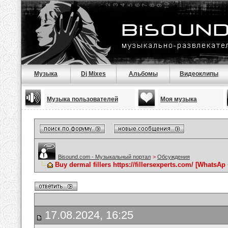
Музыка
Dj Mixes
Альбомы
Видеоклипы
Музыка пользователей
Моя музыка
Bisound.com - Музыкальный портал
>
Обсуждения
Buy dermal fillers https://fillersexperts.com/ [WhatsAp
17.08.2024, 16:25