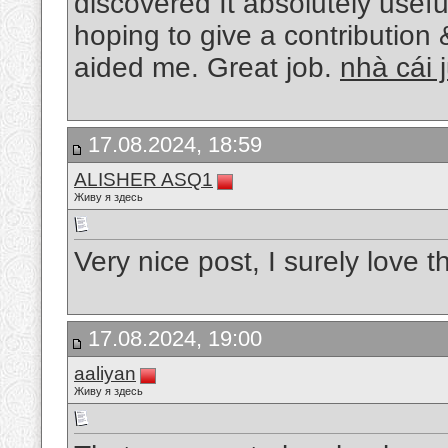
discovered It absolutely usefu
hoping to give a contribution 
aided me. Great job.
nhà cái 
17.08.2024, 18:59
ALISHER ASQ1
Живу я здесь
Very nice post, I surely love th
17.08.2024, 19:00
aaliyan
Живу я здесь