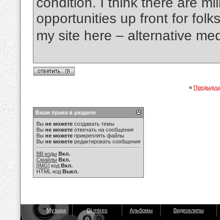
condition. I think there are mi
opportunities up front for fol
my site here – alternative me
«
Предыдущ
Ваши права в разделе
Вы
не можете
создавать темы
Вы
не можете
отвечать на сообщения
Вы
не можете
прикреплять файлы
Вы
не можете
редактировать сообщения
BB коды
Вкл.
Смайлы
Вкл.
[IMG]
код
Вкл.
HTML код
Выкл.
Музыка
Dj mixes
Альбомы
Видеоклипы