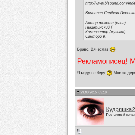
http://www.bisound.com/ind
Вячеслав Серёгин-Песенк
Автор текста (слов):
Никитинский Г.
Композитор (музыка):
Санторо К.
Браво, Вячеслав!
__________________
Рекламописец! Мо
Я мзду не беру
Мне за дер
29.08.2015, 05:18
Кудряшка
Постоянный польз