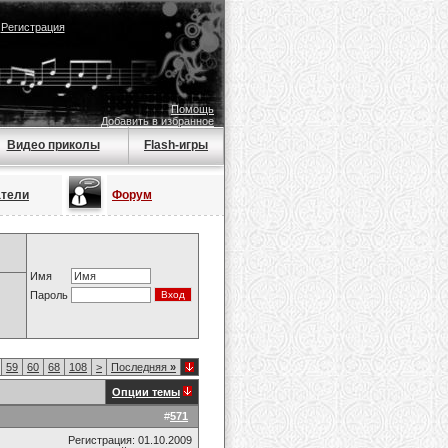
|
Регистрация
Помощь
Добавить в избранное
Видео приколы
Flash-игры
атели
Форум
Имя
Пароль
59
60
68
108
>
Последняя
»
Опции темы
#
571
Регистрация: 01.10.2009