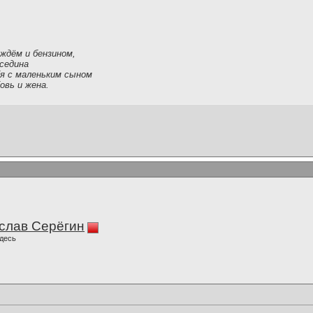
ождём и бензином,
седина
я с маленьким сыном
овь и жена.
слав Серёгин
десь