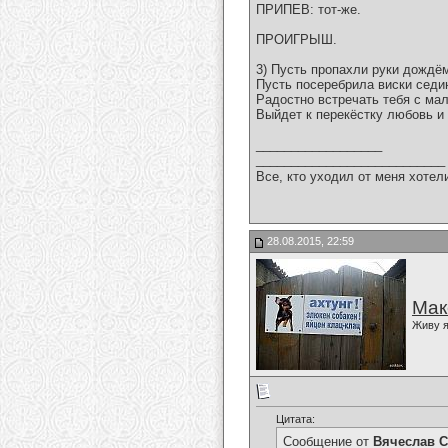
ПРИПЕВ: тот-же.
ПРОИГРЫШ.
3) Пусть пропахли руки дождём
Пусть посеребрила виски седи
Радостно встречать тебя с ма
Выйдет к перекёстку любовь и
__________________
___________________________
Все, кто уходил от меня хотел
28.08.2015, 22:59
Мак
Живу я
Цитата:
Сообщение от
Вячеслав С