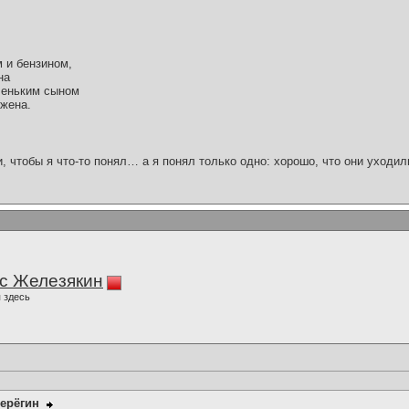
 и бензином,
на
леньким сыном
 жена.
и, чтобы я что-то понял… а я понял только одно: хорошо, что они уходил
с Железякин
 здесь
ерёгин