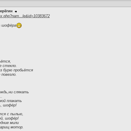
ерёгин
ex.php?nam...le&id=10383672
а шофёра
ъётся,
е стекло.
ез бурю пробьётся
 повезло.
ождь,ни слякать
..
мой плакать
ь, шофёр!
тся с пылью,
й, шофёр!
едние мили
варищ мотор.