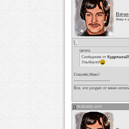
Вяче
Живу я з
Цитата:
Сообщение от
Кудряшка2
Улыбнуло!
Спасибо,Макс!
__________________
___________________________
Все, кто уходил от меня хотел
05.08.2015, 12:07