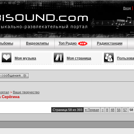
Вход
льбомы
Видеоклипы
Топ Радио
Радиостанции
Моя музыка
Моя страница
Пользов
портал
>
Ваше творчество
а Серёгина
Страница 58 из 393
«
Первая
<
8
48
56
57
58