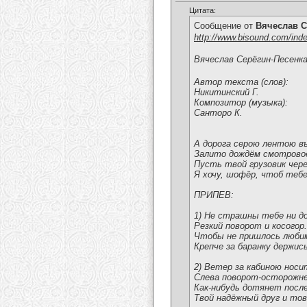
Цитата:
Сообщение от
Вячеслав С
http://www.bisound.com/ind
Вячеслав Серёгин-Песенк
Автор текста (слов):
Никитинский Г.
Композитор (музыка):
Санторо К.
А дорога серою лентою в
Залито дождём смотрово
Пусть твой грузовик чер
Я хочу, шофёр, чтоб тебе
ПРИПЕВ:
1) Не страшны тебе ни д
Резкий поворот и косогор.
Чтобы не пришлось люби
Крепче за баранку держис
2) Ветер за кабиною носи
Слева поворот-осторожне
Как-нибудь дотянет посл
Твой надёжный друг и то