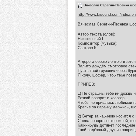
Вячеслав Серёгин-Песенка шо
http://www.bisound.com/index.p
Вячеслав Серёгин-Песенка шо
Автор текста (слов):
Никитинский Г.
Композитор (музыка):
Санторо К.
А дорога серою лентою въётся
Залито дождём смотровое стек
Пусть твой грузовик через бур
Я хочу, шофёр, чтоб тебе пове
ПРИПЕВ:
1) Не страшны тебе ни дождь,н
Резкий поворот и косогор...
Чтобы не пришлось любимой п
Крепче за баранку держись, ш
2) Ветер за кабиною носится с
Слева поворот-осторожней, шо
Как-нибудь дотянет последние
Твой надёжный друг и товарищ