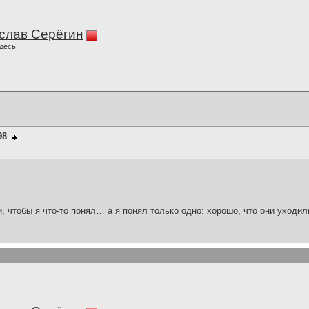
слав Серёгин
десь
98
и, чтобы я что-то понял… а я понял только одно: хорошо, что они уходил