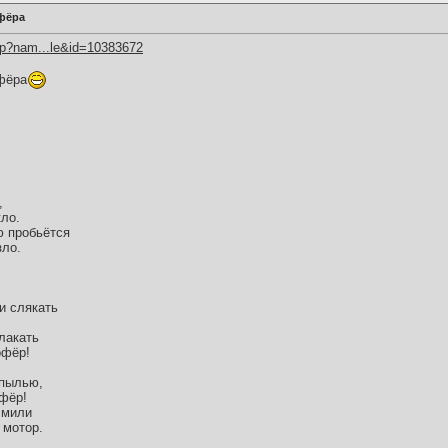
фёра
hp?nam...le&id=10383672
фёра
,
ло.
ю пробьётся
зло.
и слякать
лакать
офёр!
 пылью,
фёр!
 мили
 мотор.