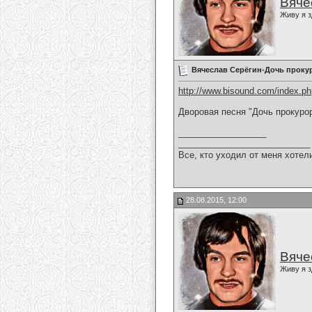
Вяче
Живу я з
Вячеслав Серёгин-Дочь проку
http://www.bisound.com/index.p
Дворовая песня "Дочь прокуро
__________________
___________________________
Все, кто уходил от меня хотел
28.08.2015, 12:00
Вяче
Живу я з