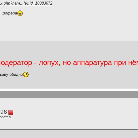
ex.php?nam...le&id=10383672
а шофёра
дератор - лопух, но аппаратура при нё
жаву обидно
298
ователь