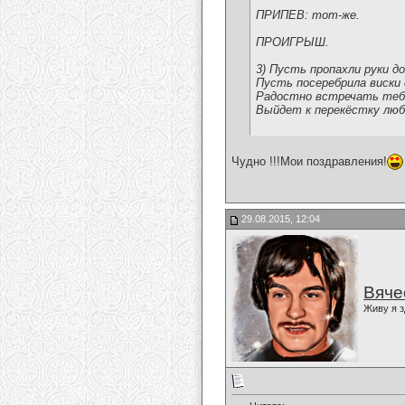
ПРИПЕВ: тот-же.
ПРОИГРЫШ.
3) Пусть пропахли руки д
Пусть посеребрила виски 
Радостно встречать теб
Выйдет к перекёстку люб
Чудно !!!Мои поздравления!
29.08.2015, 12:04
Вяче
Живу я з