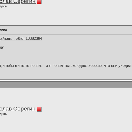
слав Серёгин
десь
рора
hp?nam...le&id=10382394
ра"
и, чтобы я что-то понял… а я понял только одно: хорошо, что они уходил
слав Серёгин
десь