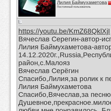
Лилия Баймухаметова
Постоянный пользователь
https://youtu.be/KmZ68QklXjI
Вячеслав Серегин-автор-ис
Лилия Баймухаметова-автор
14.12.2020г.,Russia,Респуб
район,с.Малояз
Вячеслав Серёгин
Спасибо,Лилия,за ролик к п
Лилия Баймухаметова
Спасибо,Вячеслав,за песню
Душевное,прекрасное.мило
любви мне понравилось. Бл