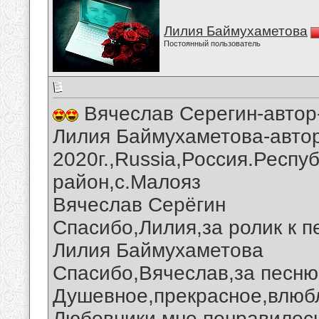
Лилия Баймухаметова
Постоянный пользователь
Вячеслав Серегин-автор
Лилия Баймухаметова-автор
2020г.,Russia,Россия.Респу
район,с.Малояз
Вячеслав Серёгин
Спасибо,Лилия,за ролик к п
Лилия Баймухаметова
Спасибо,Вячеслав,за песню
Душевное,прекрасное,влюб
Любовники мне понравилось