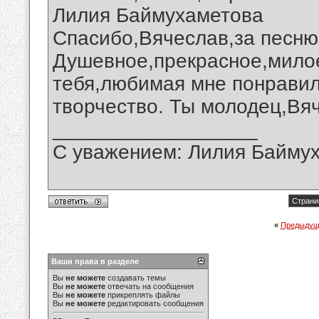
Лилия Баймухаметова
Спасибо,Вячеслав,за песню
Душевное,прекрасное,милое
тебя,любимая мне понравил
творчество. Ты молодец,Вя
__________________
С уважением: Лилия Байму
Страни
«
Предыдущ
Ваши права в разделе
Вы
не можете
создавать темы
Вы
не можете
отвечать на сообщения
Вы
не можете
прикреплять файлы
Вы
не можете
редактировать сообщения