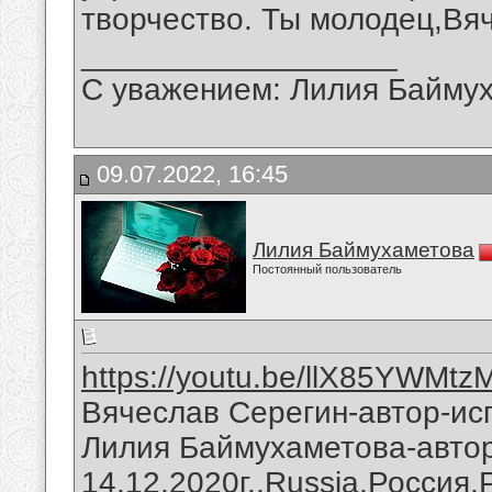
творчество. Ты молодец,Вя
__________________
С уважением: Лилия Байму
09.07.2022, 16:45
Лилия Баймухаметова
Постоянный пользователь
https://youtu.be/llX85YWMtz
Вячеслав Серегин-автор-исп
Лилия Баймухаметова-автор
14.12.2020г.,Russia,Россия