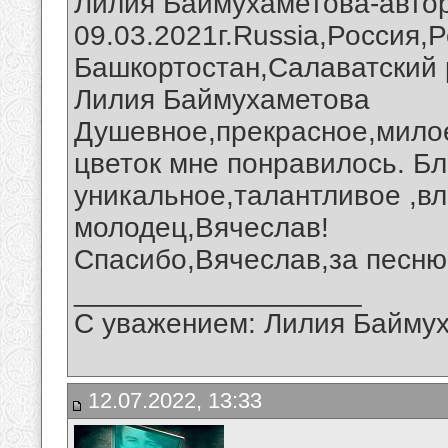
Лилия Баймухаметова-автор
09.03.2021г.Russia,Россия,
Башкортостан,Салаватский 
Лилия Баймухаметова
Душевное,прекрасное,мило
цветок мне понравилось. Б
уникальное,талантливое ,в
молодец,Вячеслав!
Спасибо,Вячеслав,за песню 
__________________
С уважением: Лилия Байму
12.07.2022, 13:33