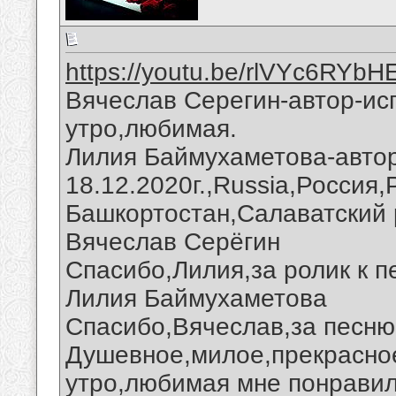
https://youtu.be/rlVYc6RYbH
Вячеслав Серегин-автор-ис
утро,любимая.
Лилия Баймухаметова-автор
18.12.2020г.,Russia,Россия
Башкортостан,Салаватский 
Вячеслав Серёгин
Спасибо,Лилия,за ролик к п
Лилия Баймухаметова
Спасибо,Вячеслав,за песню 
Душевное,милое,прекрасно
утро,любимая мне понравил