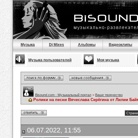
Музыка
Dj Mixes
Альбомы
Видеоклипы
Музыка пользователей
Моя музыка
Bisound.com - Музыкальный портал
>
Ваше творчество
Ролики на песни Вячеслава Серёгина от Лилии Ба
Страни
06.07.2022, 11:55