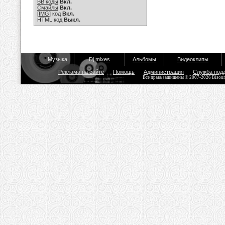
BB коды
Вкл.
Смайлы
Вкл.
[IMG]
код
Вкл.
HTML код
Выкл.
Музыка
Dj mixes
Альбомы
Видеоклипы
Реклама на сайте
Помощь
Администрация
Служба под
Все права защищены © 2007-2026 Bisou