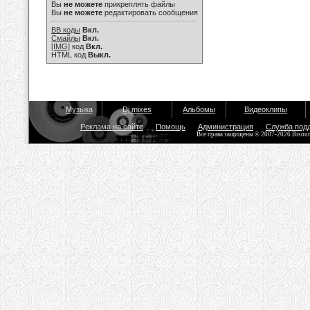
Вы
не можете
прикреплять файлы
Вы
не можете
редактировать сообщения
BB коды
Вкл.
Смайлы
Вкл.
[IMG]
код
Вкл.
HTML код
Выкл.
Музыка
Dj mixes
Альбомы
Видеоклипы
Реклама на сайте
Помощь
Администрация
Служба под
Все права защищены © 2007-2026 Bisou