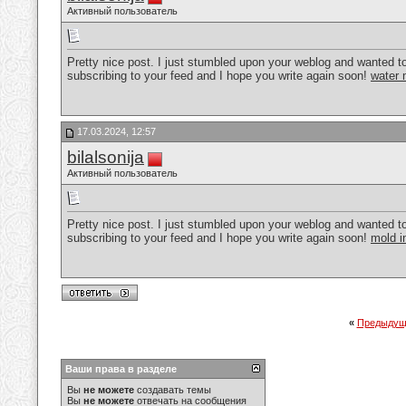
Активный пользователь
Pretty nice post. I just stumbled upon your weblog and wanted to s
subscribing to your feed and I hope you write again soon!
water 
17.03.2024, 12:57
bilalsonija
Активный пользователь
Pretty nice post. I just stumbled upon your weblog and wanted to s
subscribing to your feed and I hope you write again soon!
mold i
«
Предыдущ
Ваши права в разделе
Вы
не можете
создавать темы
Вы
не можете
отвечать на сообщения