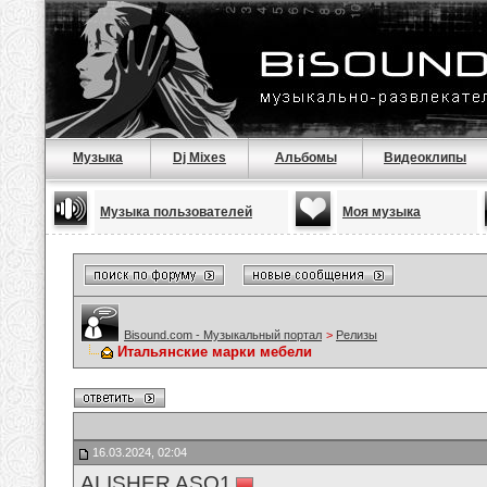
Музыка
Dj Mixes
Альбомы
Видеоклипы
Музыка пользователей
Моя музыка
Bisound.com - Музыкальный портал
>
Релизы
Итальянские марки мебели
16.03.2024, 02:04
ALISHER ASQ1