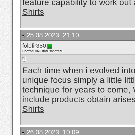
feature capability to work ou
Shirts
25.08.2023, 21:10
folefir350
Постоянный пользователь
Each time when i evolved int
unique focus simply a little lit
technique for years to come, 
include products obtain arises
Shirts
26.08.2023, 10:09