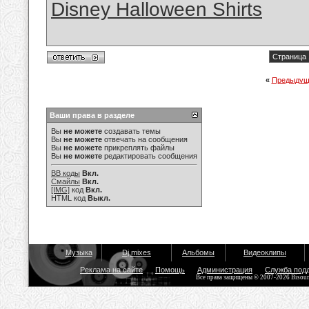
Disney Halloween Shirts
Страница 
«
Предыдущ
Ваши права в разделе
Вы
не можете
создавать темы
Вы
не можете
отвечать на сообщения
Вы
не можете
прикреплять файлы
Вы
не можете
редактировать сообщения
BB коды
Вкл.
Смайлы
Вкл.
[IMG]
код
Вкл.
HTML код
Выкл.
Музыка
Dj mixes
Альбомы
Видеоклипы
Реклама на сайте
Помощь
Администрация
Служба под
Все права защищены © 2007-2026 Bisou