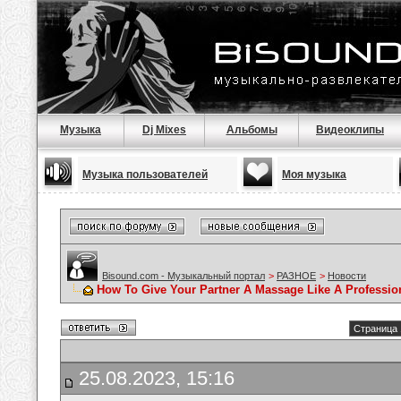
Музыка
Dj Mixes
Альбомы
Видеоклипы
Музыка пользователей
Моя музыка
Bisound.com - Музыкальный портал
>
РАЗНОЕ
>
Новости
How To Give Your Partner A Massage Like A Professio
Страница 
25.08.2023, 15:16