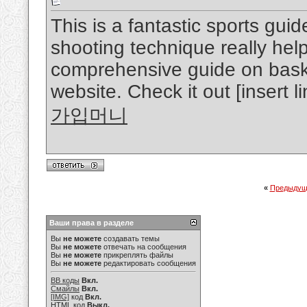
This is a fantastic sports gui
shooting technique really helpf
comprehensive guide on bask
website. Check it out [insert li
가입머니
«
Предыдущ
Ваши права в разделе
Вы
не можете
создавать темы
Вы
не можете
отвечать на сообщения
Вы
не можете
прикреплять файлы
Вы
не можете
редактировать сообщения
BB коды
Вкл.
Смайлы
Вкл.
[IMG]
код
Вкл.
HTML код
Выкл.