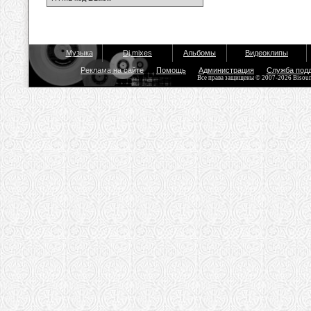
Музыка
Dj mixes
Альбомы
Видеоклипы
Реклама на сайте
Помощь
Администрация
Служба под
Все права защищены © 2007-2026 Bisou