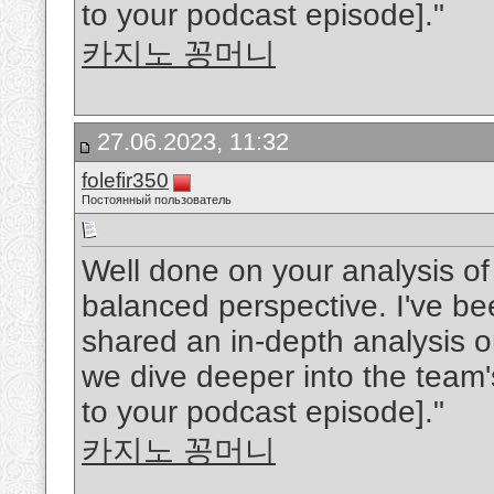
to your podcast episode]."
카지노 꽁머니
27.06.2023, 11:32
folefir350
Постоянный пользователь
Well done on your analysis of 
balanced perspective. I've be
shared an in-depth analysis 
we dive deeper into the team's 
to your podcast episode]."
카지노 꽁머니