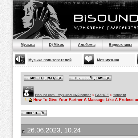
Музыка
Dj Mixes
Альбомы
Видеоклипы
Музыка пользователей
Моя музыка
Bisound.com - Музыкальный портал
>
РАЗНОЕ
>
Новости
How To Give Your Partner A Massage Like A Professio
26.06.2023, 10:24