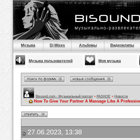
Музыка
Dj Mixes
Альбомы
Видеоклипы
Музыка пользователей
Моя музыка
Bisound.com - Музыкальный портал
>
РАЗНОЕ
>
Новости
How To Give Your Partner A Massage Like A Professio
27.06.2023, 13:38