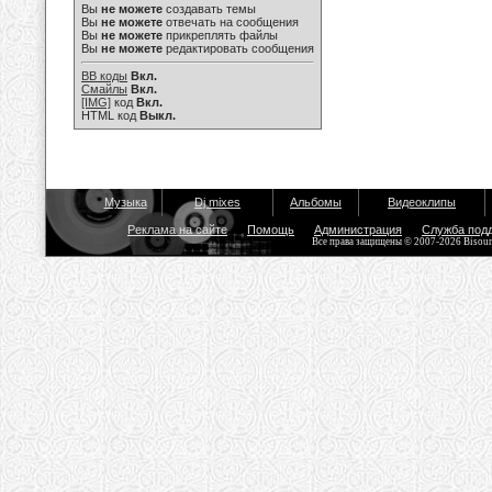
Вы
не можете
создавать темы
Вы
не можете
отвечать на сообщения
Вы
не можете
прикреплять файлы
Вы
не можете
редактировать сообщения
BB коды
Вкл.
Смайлы
Вкл.
[IMG]
код
Вкл.
HTML код
Выкл.
Музыка
Dj mixes
Альбомы
Видеоклипы
Реклама на сайте
Помощь
Администрация
Служба под
Все права защищены © 2007-2026 Bisou