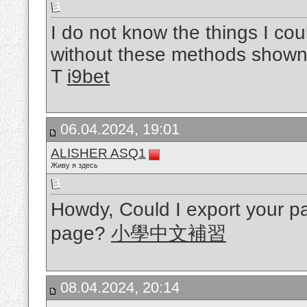
I do not know the things I co
without these methods shown 
T
i9bet
06.04.2024, 19:01
ALISHER ASQ1
Живу я здесь
Howdy, Could I export your pag
page?
小學中文補習
08.04.2024, 20:14