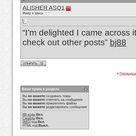
ALISHER ASQ1
Живу я здесь
“I’m delighted I came across it
check out other posts”
bj88
«
Предыдущ
Ваши права в разделе
Вы
не можете
создавать темы
Вы
не можете
отвечать на сообщения
Вы
не можете
прикреплять файлы
Вы
не можете
редактировать сообщения
BB коды
Вкл.
Смайлы
Вкл.
[IMG]
код
Вкл.
HTML код
Выкл.