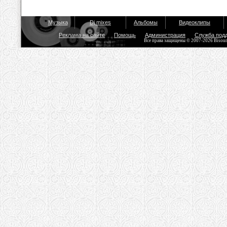
Музыка
Dj mixes
Альбомы
Видеоклипы
Реклама на сайте
Помощь
Администрация
Служба под
Все права защищены © 2007-2026 Bisou