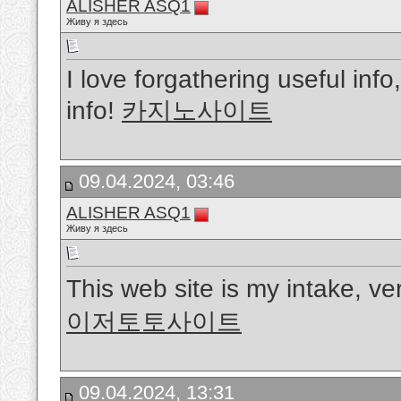
ALISHER ASQ1
Живу я здесь
I love forgathering useful inf
info!
카지노사이트
09.04.2024, 03:46
ALISHER ASQ1
Живу я здесь
This web site is my intake, ve
이저토토사이트
09.04.2024, 13:31