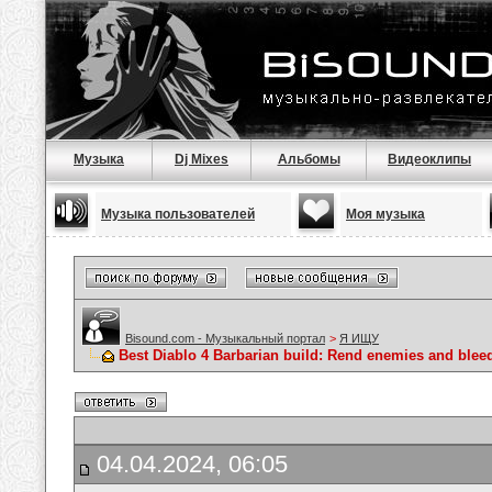
Музыка
Dj Mixes
Альбомы
Видеоклипы
Музыка пользователей
Моя музыка
Bisound.com - Музыкальный портал
>
Я ИЩУ
Best Diablo 4 Barbarian build: Rend enemies and blee
04.04.2024, 06:05