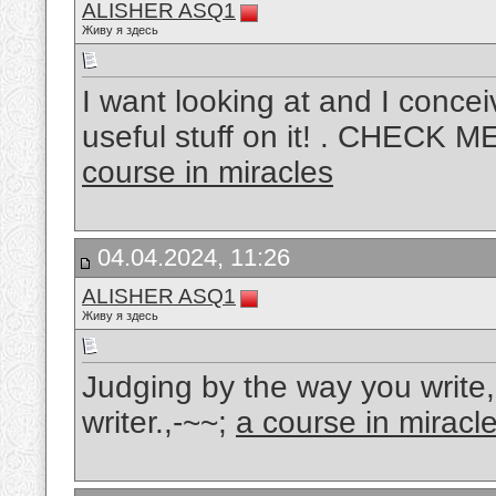
ALISHER ASQ1
Живу я здесь
I want looking at and I concei
useful stuff on it! . CHEC
course in miracles
04.04.2024, 11:26
ALISHER ASQ1
Живу я здесь
Judging by the way you write,
writer.,-~~;
a course in miracl