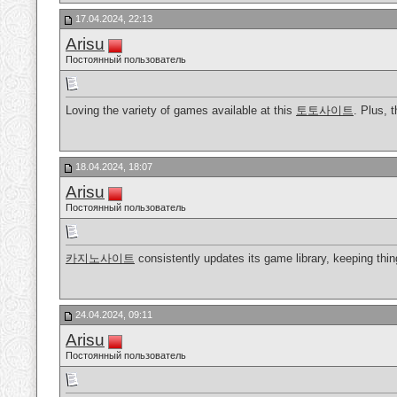
17.04.2024, 22:13
Arisu
Постоянный пользователь
Loving the variety of games available at this
토토사이트
. Plus, 
18.04.2024, 18:07
Arisu
Постоянный пользователь
카지노사이트
consistently updates its game library, keeping thin
24.04.2024, 09:11
Arisu
Постоянный пользователь