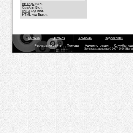
BB коды
Вкл.
Смайлы
Вкл.
[IMG]
код
Вкл.
HTML код
Выкл.
Музыка
Dj mixes
Альбомы
Видеоклипы
Реклама на сайте
Помощь
Администрация
Служба под
Все права защищены © 2007-2026 Bisou