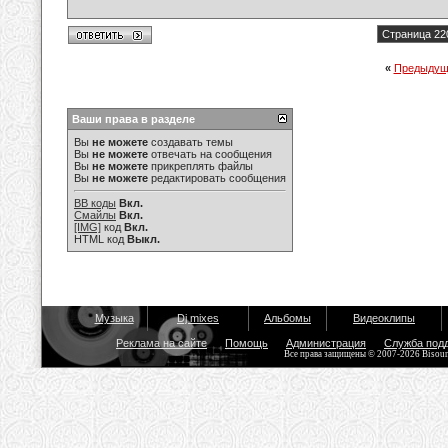
Страница 22
«
Предыдущ
Ваши права в разделе
Вы
не можете
создавать темы
Вы
не можете
отвечать на сообщения
Вы
не можете
прикреплять файлы
Вы
не можете
редактировать сообщения
BB коды
Вкл.
Смайлы
Вкл.
[IMG]
код
Вкл.
HTML код
Выкл.
Музыка
Dj mixes
Альбомы
Видеоклипы
Реклама на сайте
Помощь
Администрация
Служба под
Все права защищены © 2007-2026 Bisou