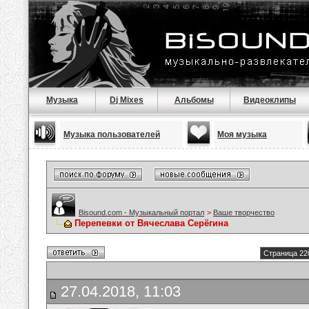
Музыка
Dj Mixes
Альбомы
Видеоклипы
Музыка пользователей
Моя музыка
Bisound.com - Музыкальный портал
>
Ваше творчество
Перепевки от Вячеслава Серёгина
Страница 22
27.04.2018, 11:03