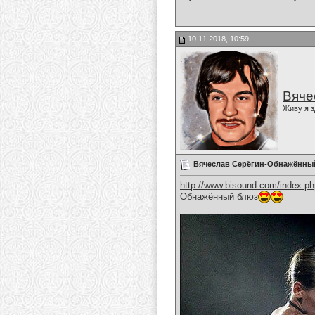
10.11.2018, 10:59
Вяче
Живу я з
Вячеслав Серёгин-Обнажённы
http://www.bisound.com/index.p
Обнажённый блюз