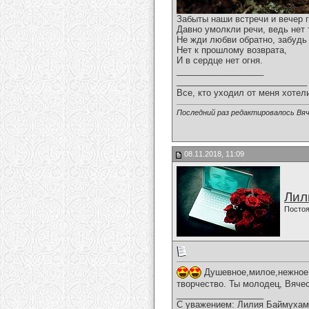
Забыты наши встречи и вечер 
Давно умолкли речи, ведь нет 
Не жди любви обратно, забудь
Нет к прошлому возврата,
И в сердце нет огня.
__________________
___________________________
Все, кто уходил от меня хотел
Последний раз редактировалось Вяч
08.11.2018, 11:09
Лил
Постоя
Душевное,милое,нежное,г
творчество. Ты молодец, Вяче
__________________
С уважением: Лилия Баймухам