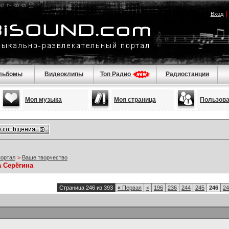
Вход
льбомы
Видеоклипы
Топ Радио
Радиостанции
Моя музыка
Моя страница
Пользов
портал
>
Ваше творчество
а Серёгина
Страница 246 из 393
«
Первая
<
196
236
244
245
246
24