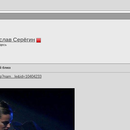
слав Серёгин
десь
й блюз
hp?nam...le&id=10404233