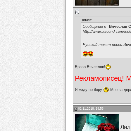
Цитата:
Сообщение от
Вячеслав С
http://www.bisound.com/ind
Русский текст песни:Вяче
Браво Вячеслав!
__________________
Рекламописец! Мо
Я мзду не беру
Мне за дер
02.11.2018, 19:53
Лил