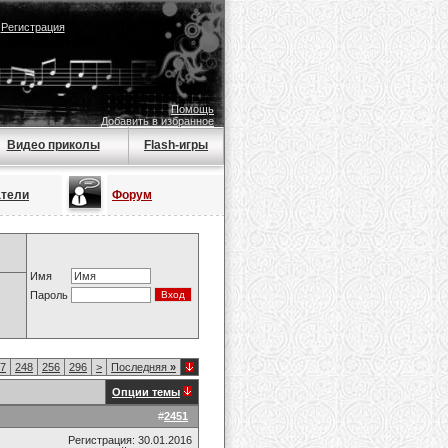
|
Регистрация
Помощь
Добавить в избранное
Видео приколы
Flash-игры
атели
Форум
Имя
Пароль
7
248
256
296
>
Последняя
»
Опции темы
#
2451
Регистрация: 30.01.2016