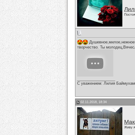
Лил
Постоя
Душевное,милое,нежное,
творчество. Ты молодец,Вячес
__________________
С уважением: Лилия Баймухам
02.11.2018, 18:34
Мак
Живу я