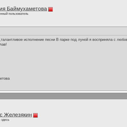
ия Баймухаметова
нный пользователь
талантливое исполнение песни В парке под луной я восприняла с любо
лав!
етова
с Железякин
 здесь