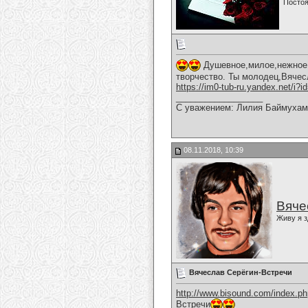
Постоя
Душевное,милое,нежное,
творчество. Ты молодец,Вячес
https://im0-tub-ru.yandex.net/i
__________________
С уважением: Лилия Баймухам
08.11.2018, 10:39
Вяче
Живу я з
Вячеслав Серёгин-Встречи
http://www.bisound.com/index.p
Встречи