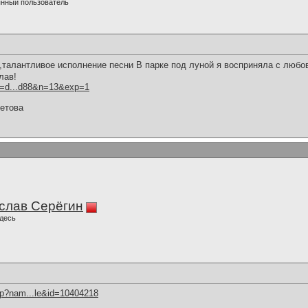
нный пользователь
талантливое исполнение песни В парке под луной я восприняла с любо
лав!
?id=d...d88&n=13&exp=1
етова
слав Серёгин
десь
hp?nam...le&id=10404218