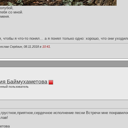
голубой,
тебя со мной.
 меня.
и, чтобы я что-то понял… а я понял только одно: хорошо, что они уходил
еслав Серёгин, 08.11.2018 в
10:41
.
ия Баймухаметова
нный пользователь
рустное,приятное,сердечное исполнение песни Встречи мне понравилос
слав!
етова