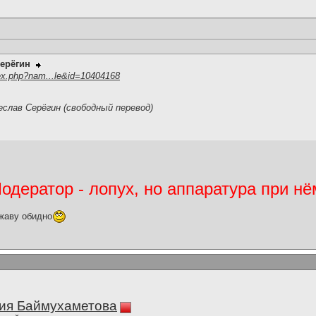
ерёгин
ex.php?nam...le&id=10404168
слав Серёгин (свободный перевод)
дератор - лопух, но аппаратура при нё
жаву обидно
ия Баймухаметова