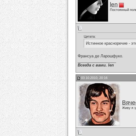
len
Постоянный пол
Цитата:
Истинное красноречие - эт
Франсуа де Ларошфуко.
__________________
Всегда с вами. len
03.10.2010, 20:16
Вяче
Живу я з