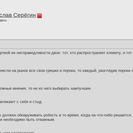
слав Серёгин
десь
твой ее несправедливости двое: тот, кто распространяет клевету, и тот 
если на рынок все свои грешки и пороки, то каждый, разглядев пороки 
ожные мнения, то не из чего выбирать наилучшее.
лекают с себя и стыд.
 должен обнаруживать робость в то время, когда на что-либо решается,
ии необходимо быть отважным.
, чем сострадания.