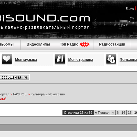
Вход
льбомы
Видеоклипы
Топ Радио
Радиостанции
Моя музыка
Моя страница
Пользов
портал
>
РАЗНОЕ
>
Культура и Искусство
мы!
Страница 16 из 89
«
Первая
<
6
14
15
1