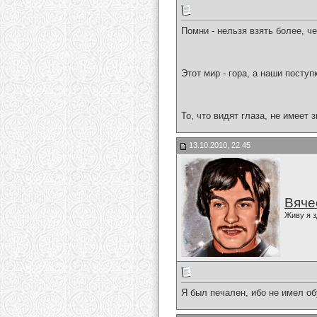
Помни - нельзя взять более, че
Этот мир - гора, а наши поступ
То, что видят глаза, не имеет з
13.10.2010, 22:45
Вяче
Живу я з
Я был печален, ибо не имел обу