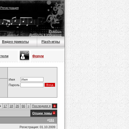
|
Регистрация
Помощь
Добавить в избранное
Видео приколы
Flash-игры
атели
Форум
Имя
Пароль
6
17
18
26
66
>
Последняя
»
Опции темы
#
151
Регистрация: 01.10.2009