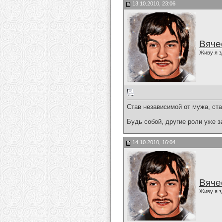
13.10.2010, 23:06
Вяче
Живу я з
Став независимой от мужа, ст
Будь собой, другие роли уже з
14.10.2010, 16:04
Вяче
Живу я з