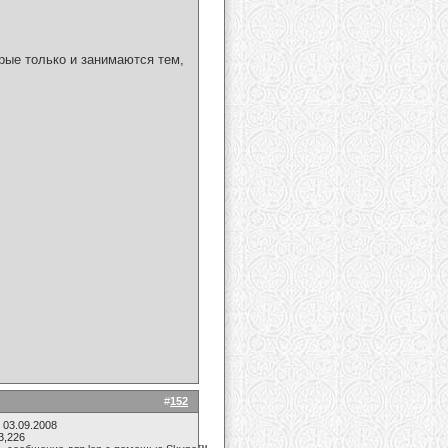
рые только и занимаются тем,
#
152
 03.09.2008
3,226