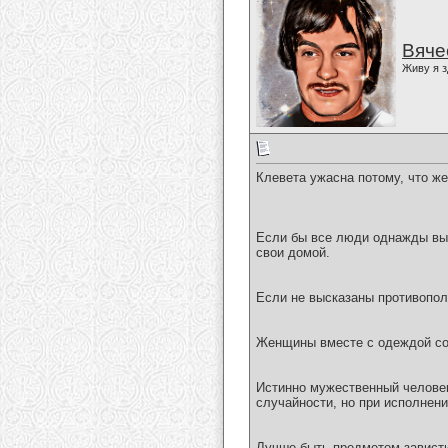
Вяче
Живу я з
Клевета ужасна потому, что жер
Если бы все люди однажды вын
свои домой.
Если не высказаны противопол
Женщины вместе с одеждой сов
Истинно мужественный человек
случайности, но при исполнен
Лучше быть предметом зависти