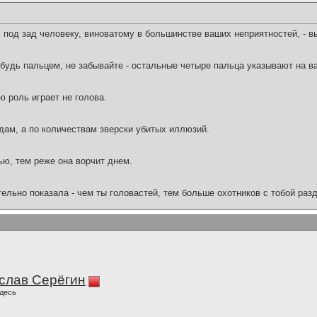
 под зад человеку, виноватому в большинстве ваших неприятностей, - в
ибудь пальцем, не забывайте - остальные четыре пальца указывают на ва
 роль играет не голова.
дам, а по количествам зверски убитых иллюзий.
ю, тем реже она ворчит днем.
льно показала - чем ты головастей, тем больше охотников с тобой раз
слав Серёгин
десь