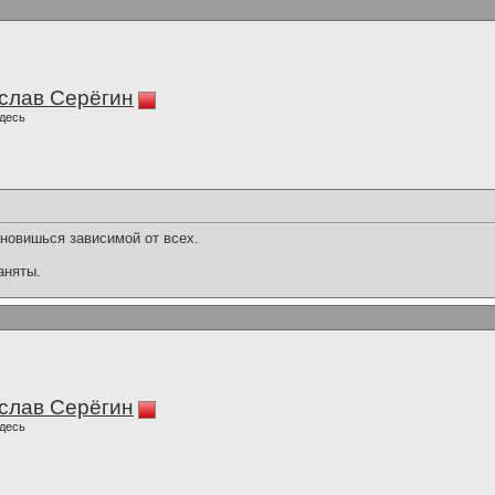
слав Серёгин
десь
ановишься зависимой от всех.
аняты.
слав Серёгин
десь