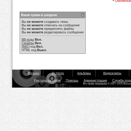
«
Предыдущ
Ваши права в разделе
Вы
не можете
создавать темы
Вы
не можете
отвечать на сообщения
Вы
не можете
прикреплять файлы
Вы
не можете
редактировать сообщения
BB коды
Вкл.
Смайлы
Вкл.
[IMG]
код
Вкл.
HTML код
Выкл.
Музыка
Dj mixes
Альбомы
Видеоклипы
Реклама на сайте
Помощь
Администрация
Служба под
Все права защищены © 2007-2026 Bisou