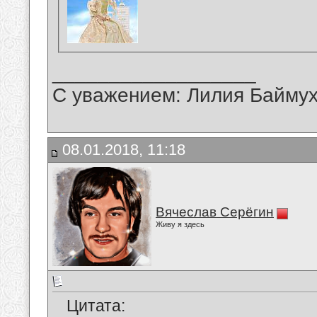
__________________
С уважением: Лилия Байму
08.01.2018, 11:18
Вячеслав Серёгин
Живу я здесь
Цитата: