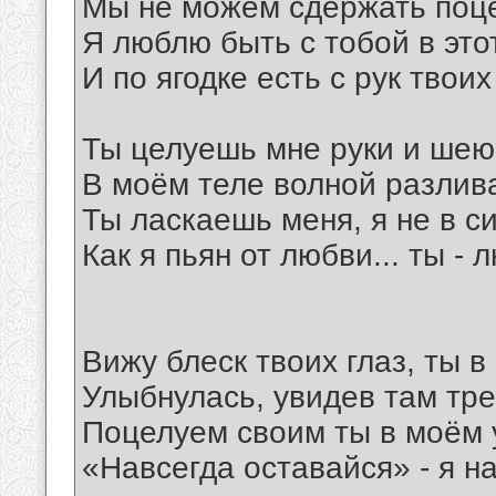
Мы не можем сдержать поце
Я люблю быть с тобой в это
И по ягодке есть с рук твоих
Ты целуешь мне руки и шею 
В моём теле волной разлив
Ты ласкаешь меня, я не в с
Как я пьян от любви... ты -
Вижу блеск твоих глаз, ты в
Улыбнулась, увидев там тр
Поцелуем своим ты в моём 
«Навсегда оставайся» - я н