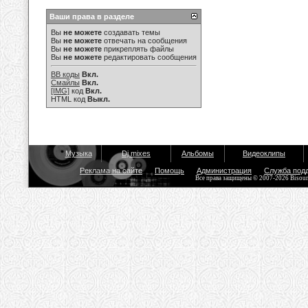
Ваши права в разделе
Вы
не можете
создавать темы
Вы
не можете
отвечать на сообщения
Вы
не можете
прикреплять файлы
Вы
не можете
редактировать сообщения
BB коды
Вкл.
Смайлы
Вкл.
[IMG]
код
Вкл.
HTML код
Выкл.
Музыка
Dj mixes
Альбомы
Видеоклипы
Реклама на сайте
Помощь
Администрация
Служба под
Все права защищены © 2007-2026 Bisou