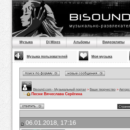
Музыка
Dj Mixes
Альбомы
Видеоклипы
Музыка пользователей
Моя музыка
Bisound.com - Музыкальный портал
>
Ваше творчество
>
Авторс
Песни Вячеслава Серёгина
Страниц
06.01.2018, 17:16