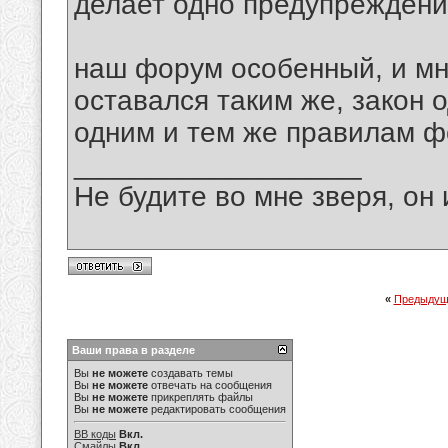
делает одно предупрежден
наш форум особенный, и мн
оставался таким же, закон 
одним и тем же правилам 
__________________
Не будите во мне зверя, он 
«
Предыдущ
Ваши права в разделе
Вы
не можете
создавать темы
Вы
не можете
отвечать на сообщения
Вы
не можете
прикреплять файлы
Вы
не можете
редактировать сообщения
BB коды
Вкл.
Смайлы
Вкл.