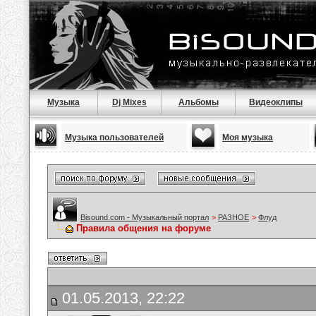
Музыка
Dj Mixes
Альбомы
Видеоклипы
Музыка пользователей
Моя музыка
Bisound.com - Музыкальный портал
>
РАЗНОЕ
>
Флуд
Правила общения на форуме
01.05.2013, 22:22