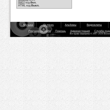
[IMG]
код
Вкл.
HTML код
Выкл.
Музыка
Dj mixes
Альбомы
Видеоклипы
Реклама на сайте
Помощь
Администрация
Служба под
Все права защищены © 2007-2026 Bisou