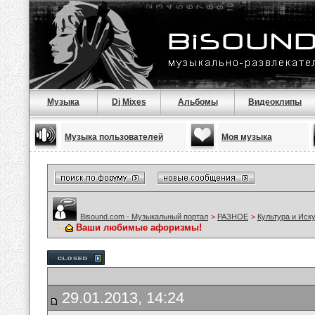
Музыка
Dj Mixes
Альбомы
Видеоклипы
Музыка пользователей
Моя музыка
Bisound.com - Музыкальный портал
>
РАЗНОЕ
>
Культура и Иск
Ваши любимые афоризмы!
29.01.2013, 14:24