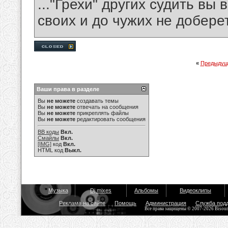
..."Грехи" других судить вы 
своих и до чужих не доберет
«
Предыдущ
Ваши права в разделе
Вы
не можете
создавать темы
Вы
не можете
отвечать на сообщения
Вы
не можете
прикреплять файлы
Вы
не можете
редактировать сообщения
BB коды
Вкл.
Смайлы
Вкл.
[IMG]
код
Вкл.
HTML код
Выкл.
Музыка
Dj mixes
Альбомы
Видеоклипы
Реклама на сайте
Помощь
Администрация
Служба под
Все права защищены © 2007-2026 Bisou