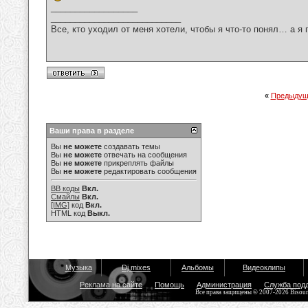
__________________
___________________________
Все, кто уходил от меня хотели, чтобы я что-то понял… а я 
«
Предыдущ
Ваши права в разделе
Вы
не можете
создавать темы
Вы
не можете
отвечать на сообщения
Вы
не можете
прикреплять файлы
Вы
не можете
редактировать сообщения
BB коды
Вкл.
Смайлы
Вкл.
[IMG]
код
Вкл.
HTML код
Выкл.
Музыка
Dj mixes
Альбомы
Видеоклипы
Реклама на сайте
Помощь
Администрация
Служба под
Все права защищены © 2007-2026 Bisou