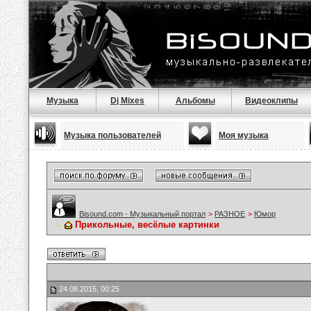
Музыка
Dj Mixes
Альбомы
Видеоклипы
Музыка пользователей
Моя музыка
Bisound.com - Музыкальный портал
>
РАЗНОЕ
>
Юмор
Прикольные, весёлые картинки
24.08.2015, 00:25