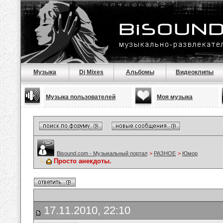
Музыка
Dj Mixes
Альбомы
Видеоклипы
Музыка пользователей
Моя музыка
Bisound.com - Музыкальный портал
>
РАЗНОЕ
>
Юмор
Просто анекдоты.
17.11.2010, 22:10