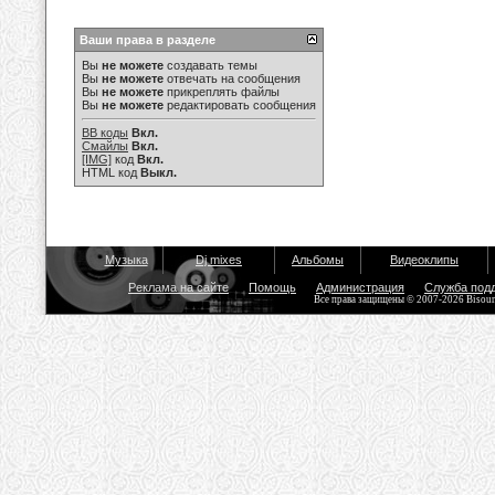
Ваши права в разделе
Вы
не можете
создавать темы
Вы
не можете
отвечать на сообщения
Вы
не можете
прикреплять файлы
Вы
не можете
редактировать сообщения
BB коды
Вкл.
Смайлы
Вкл.
[IMG]
код
Вкл.
HTML код
Выкл.
Музыка
Dj mixes
Альбомы
Видеоклипы
Реклама на сайте
Помощь
Администрация
Служба под
Все права защищены © 2007-2026 Bisou