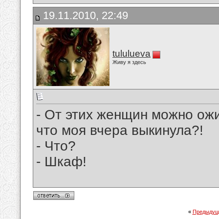
19.11.2010, 22:49
tululueva
Живу я здесь
- От этих женщин можно ожид
что моя вчера выкинула?!
- Что?
- Шкаф!
«
Предыдущ