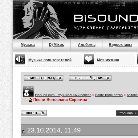
Музыка
Dj Mixes
Альбомы
Видеоклипы
Музыка пользователей
Моя музыка
Bisound.com - Музыкальный портал
>
Ваше творчество
>
Авторс
Песни Вячеслава Серёгина
Страница 33
23.10.2014, 11:49