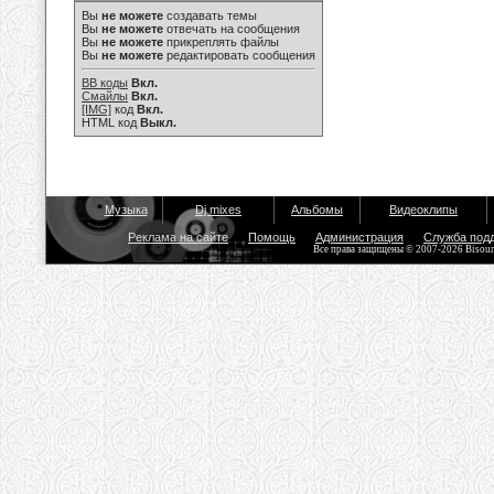
Вы
не можете
создавать темы
Вы
не можете
отвечать на сообщения
Вы
не можете
прикреплять файлы
Вы
не можете
редактировать сообщения
BB коды
Вкл.
Смайлы
Вкл.
[IMG]
код
Вкл.
HTML код
Выкл.
Музыка
Dj mixes
Альбомы
Видеоклипы
Реклама на сайте
Помощь
Администрация
Служба под
Все права защищены © 2007-2026 Bisou