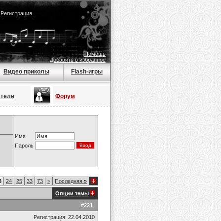
|
Регистрация
Помощь
Добавить в избранное
Видео приколы
Flash-игры
атели
Форум
Имя
Пароль
3
24
25
33
73
>
Последняя
»
Опции темы
#
221
Регистрация: 22.04.2010