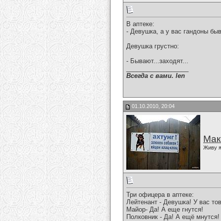
В аптеке:
- Девушка, а у вас гандоны бы
Девушка грустно:
- Бывают...заходят...
__________________
Всегда с вами. len
01.10.2010, 20:04
Мак
Живу я
Три офицера в аптеке:
Лейтенант - Девушка! У вас то
Майор- Да! А еще гнутся!
Полковник - Да! А ещё мнутся!