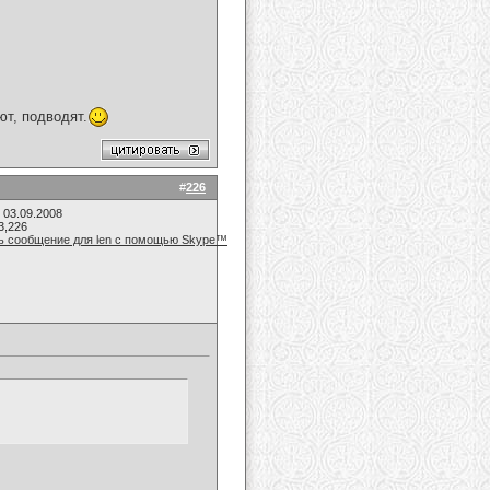
ют, подводят.
#
226
 03.09.2008
3,226