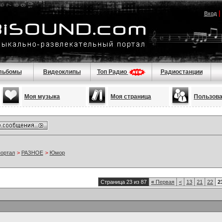
Вход
льбомы
Видеоклипы
Топ Радио
Радиостанции
Моя музыка
Моя страница
Пользов
портал
>
РАЗНОЕ
>
Юмор
Страница 23 из 87
«
Первая
<
13
21
22
2