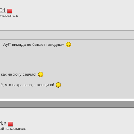
01
ользователь
 "Ау!" никогда не бывает голодным
 как не хочу сейчас!
ё, что накрашено, - женщина!
tka
ый пользователь