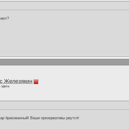
вают?
с Железякин
 здесь
вар бракованный! Ваши презервативы рвутся!