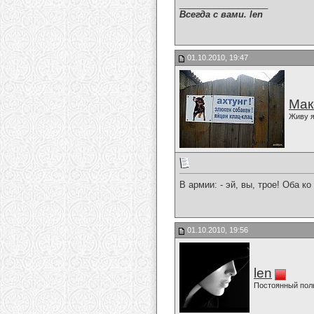
__________________
Всегда с вами. len
01.10.2010, 19:47
Мак
Живу я
В армии: - эй, вы, трое! Оба ко
01.10.2010, 19:56
len
Постоянный пол