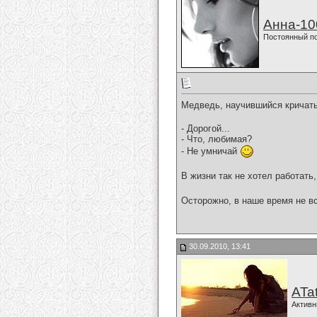
Анна-10
Постоянный п
Медведь, научившийся кричать
- Дорогой...
- Что, любимая?
- Не умничай
В жизни так не хотел работать,
Осторожно, в наше время не вс
30.09.2010, 13:41
ATa
Активн