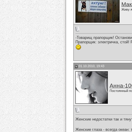
Мак
Живу я
-Товарищ прапорщик! Останови
Прапорщик: электричка, стой! Р
01.10.2010, 19:43
Анна-10
Постоянный п
Женские недостатки так и тян
Женские глаза - всегда океан: 