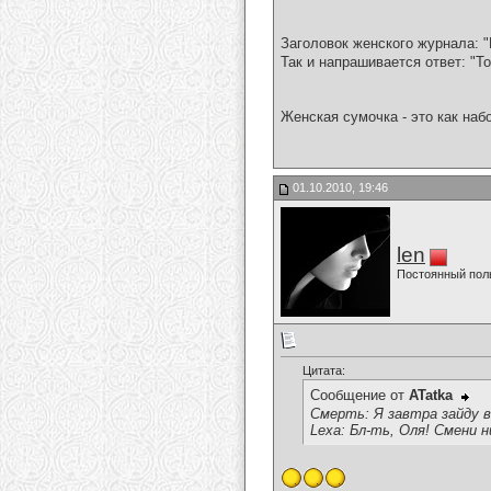
Заголовок женского журнала: "
Так и напрашивается ответ: "То
Женская сумочка - это как наб
01.10.2010, 19:46
len
Постоянный пол
Цитата:
Сообщение от
ATatka
Смерть: Я завтра зайду в
Lexa: Бл-ть, Оля! Смени н