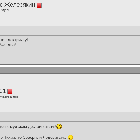
с Железякин
 здесь
те электричку!
аз, два!
01
ользователь
утся к мужским достоинствам!
то Тихий, то Северный Ледовитый...