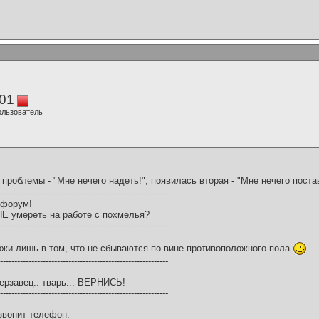
01
ользователь
проблемы - "Мне нечего надеть!", появилась вторая - "Мне нечего постав
-----------------------------------------------------------
 форум!
НЕ умереть на работе с похмелья?
-----------------------------------------------------------
жи лишь в том, что не сбываются по вине противоположного пола.
-----------------------------------------------------------
ерзавец.. тварь... ВЕРНИСЬ!
-----------------------------------------------------------
звонит телефон: