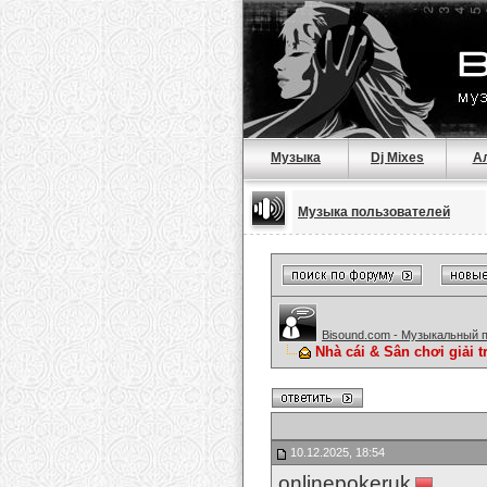
Музыка
Dj Mixes
А
Музыка пользователей
Bisound.com - Музыкальный 
Nhà cái & Sân chơi giải t
10.12.2025, 18:54
onlinepokeruk