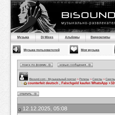
Музыка
Dj Mixes
Альбомы
Видеоклипы
Музыка пользователей
Моя музыка
Bisound.com - Музыкальный портал
>
Релизы
>
Синглы
>
Синглы
counterfeit deutsch , Falschgeld kaufen WhatsApp +3
12.12.2025, 05:08