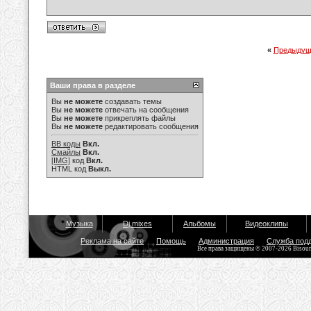
«
Предыдущ
Ваши права в разделе
Вы
не можете
создавать темы
Вы
не можете
отвечать на сообщения
Вы
не можете
прикреплять файлы
Вы
не можете
редактировать сообщения
BB коды
Вкл.
Смайлы
Вкл.
[IMG]
код
Вкл.
HTML код
Выкл.
Музыка
Dj mixes
Альбомы
Видеоклипы
Реклама на сайте
Помощь
Администрация
Служба под
Все права защищены © 2007-2026 Bisou