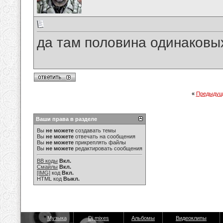
да там половина одинаковы
«
Предыдущ
Ваши права в разделе
Вы
не можете
создавать темы
Вы
не можете
отвечать на сообщения
Вы
не можете
прикреплять файлы
Вы
не можете
редактировать сообщения
BB коды
Вкл.
Смайлы
Вкл.
[IMG]
код
Вкл.
HTML код
Выкл.
Музыка
Dj mixes
Альбомы
Видеоклипы