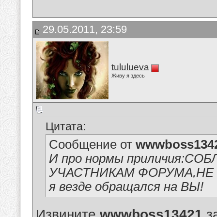
29.05.2011, 23:59
tululueva
Живу я здесь
Цитата:
Сообщение от
wwwboss134
И про нормы приличия:С
УЧАСТНИКАМ ФОРУМА,НЕ Н
я везде обращался на ВЫ!
Извините
wwwboss13421
за