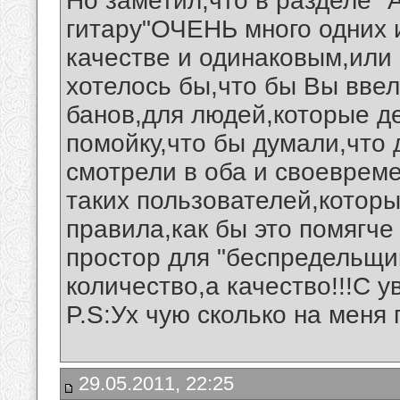
Но заметил,что в разделе "
гитару"ОЧЕНЬ много одних и
качестве и одинаковым,или
хотелось бы,что бы Вы вве
банов,для людей,которые д
помойку,что бы думали,что
смотрели в оба и своевреме
таких пользователей,котор
правила,как бы это помягче 
простор для "беспредельщик
количество,а качество!!!C
P.S:Ух чую сколько на меня 
29.05.2011, 22:25