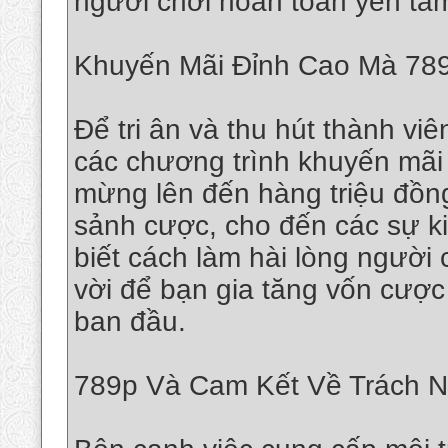
người chơi hoàn toàn yên tâ
Khuyến Mãi Đỉnh Cao Mà 78
Để tri ân và thu hút thành vi
các chương trình khuyến mãi 
mừng lên đến hàng triệu đồng
sảnh cược, cho đến các sự ki
biết cách làm hài lòng người 
vời để bạn gia tăng vốn cược
ban đầu.
789p Và Cam Kết Về Trách 