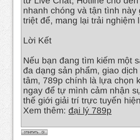
từ Live Chat, Hotline cho đến
nhanh chóng và tận tình này 
triệt để, mang lại trải nghiệ
Lời Kết
Nếu bạn đang tìm kiếm một sâ
đa dạng sản phẩm, giao dịch 
tâm, 789p chính là lựa chọn 
ngay để tự mình cảm nhận sự
thế giới giải trí trực tuyến hiệ
Xem thêm:
đại lý 789p