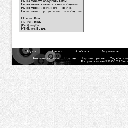
Вы
не можете
создавать темы
Вы
не можете
отвечать на сообщения
Вы
не можете
прикреплять файлы
Вы
не можете
редактировать сообщения
BB коды
Вкл.
Смайлы
Вкл.
[IMG]
код
Вкл.
HTML код
Выкл.
Музыка
Dj mixes
Альбомы
Видеоклипы
Реклама на сайте
Помощь
Администрация
Служба под
Все права защищены © 2007-2026 Bisou