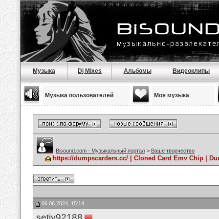
Музыка
Dj Mixes
Альбомы
Видеоклипы
Музыка пользователей
Моя музыка
Bisound.com - Музыкальный портал
>
Ваше творчество
https://dumpscarders.cc/ | Cloned Card Emv Chip | D
06.06.2024, 15:14
setiy92188