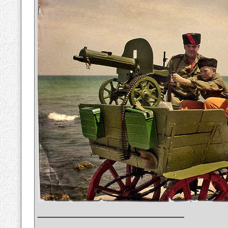
__________________
_______________________