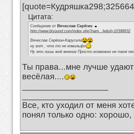
[quote=Кудряшка298;325664
Цитата:
Сообщение от
Вячеслав Серёгин
http://www.bisound.com/index.php?nam...le&id=10398932
Вячеслав Серёгин-Карусели
ну вот , что то не комильфо
Ну это лишь моё мнение Просто возможно не твоя пес
Ты права...мне лучше удают
весёлая....
__________________
_______________________
Все, кто уходил от меня хот
понял только одно: хорошо,