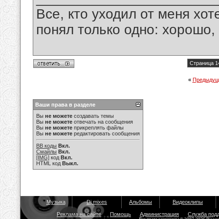
Все, кто уходил от меня хот
понял только одно: хорошо,
Страница 1
«
Предыдущ
Ваши права в разделе
Вы
не можете
создавать темы
Вы
не можете
отвечать на сообщения
Вы
не можете
прикреплять файлы
Вы
не можете
редактировать сообщения
BB коды
Вкл.
Смайлы
Вкл.
[IMG]
код
Вкл.
HTML код
Выкл.
Музыка
Dj mixes
Альбомы
Видеоклипы
Реклама на сайте
Помощь
Администрация
Служба под