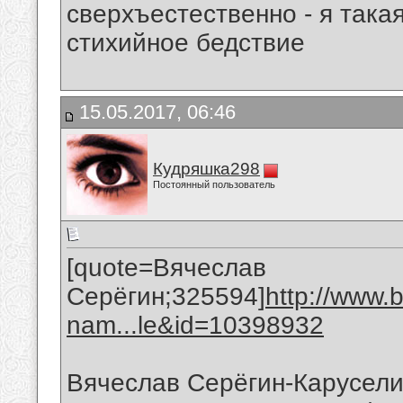
сверхъестественно - я така
стихийное бедствие
15.05.2017, 06:46
Кудряшка298
Постоянный пользователь
[quote=Вячеслав
Серёгин;325594]
http://www.
nam...le&id=10398932
Вячеслав Серёгин-Карусел