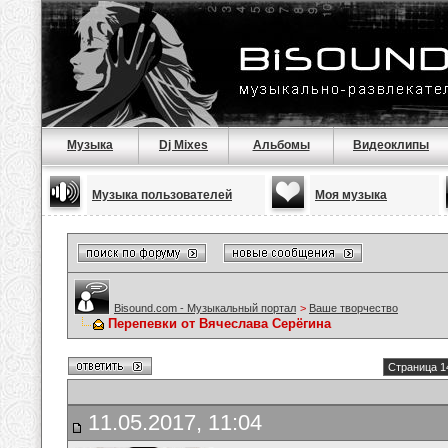
Музыка
Dj Mixes
Альбомы
Видеоклипы
Музыка пользователей
Моя музыка
Bisound.com - Музыкальный портал
>
Ваше творчество
Перепевки от Вячеслава Серёгина
Страница 1
11.05.2017, 11:04