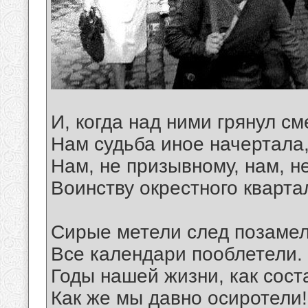
И, когда над ними грянул см
Нам судьба иное начертала
Нам, не призывному, нам, н
Воинству окрестного кварта
Сирые метели след позамел
Все календари пооблетели.
Годы нашей жизни, как сост
Как же мы давно осиротели!