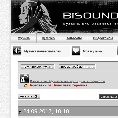
Музыка
Dj Mixes
Альбомы
Видеоклипы
Музыка пользователей
Моя музыка
Bisound.com - Музыкальный портал
>
Ваше творчество
Перепевки от Вячеслава Серёгина
Страница 18
24.09.2017, 10:10