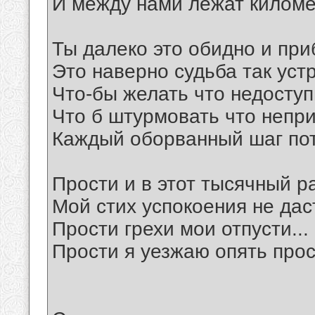
И между нами лежат киломе
Ты далеко это обидно и при
Это наверно судьба так уст
Что-бы желать что недосту
Что б штурмовать что непр
Каждый оборванный шаг пот
Прости и в этот тысячный ра
Мой стих успокоения не даст
Прости грехи мои отпусти...
Прости я уезжаю опять прос