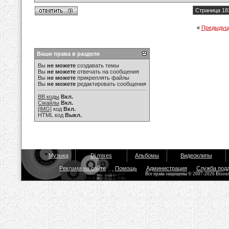
Страница 18
«
Предыдущ
Ваши права в разделе
Вы
не можете
создавать темы
Вы
не можете
отвечать на сообщения
Вы
не можете
прикреплять файлы
Вы
не можете
редактировать сообщения
BB коды
Вкл.
Смайлы
Вкл.
[IMG]
код
Вкл.
HTML код
Выкл.
Музыка
Dj mixes
Альбомы
Видеоклипы
Реклама на сайте
Помощь
Администрация
Служба под
Все права защищены © 2007-2026 Bisou