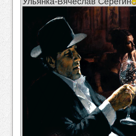
Ульянка-Вячеслав Серёгин