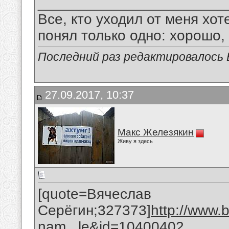
_______________________
Все, кто уходил от меня хот
понял только одно: хорошо,
Последний раз редактировалось В
27.09.2017, 10:37
Макс Железякин
Живу я здесь
[quote=Вячеслав
Серёгин;327373]
http://www.
nam...le&id=10400402