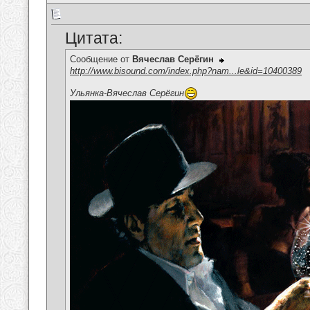
Цитата:
Сообщение от
Вячеслав Серёгин
http://www.bisound.com/index.php?nam...le&id=10400389
Ульянка-Вячеслав Серёгин