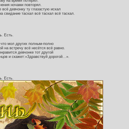
ову на время потерял.
нения ночами повторял.
 всё девчонку ту глазастую искал
а свидание таскал всё таскал всё таскал.
ь. Есть.
т что мол других полным-полно
ой на встречу всё несётся всё равно.
онравится девчонке тот другой
онцов и скажет:»Здравствуй дорогой…».
ь. Есть.