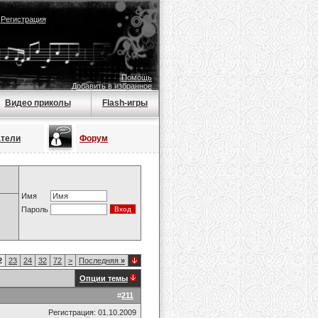
|
Регистрация
Помощь
Добавить в избранное
Видео приколы
Flash-игры
атели
Форум
Имя
Пароль
2
23
24
32
72
>
Последняя
»
Опции темы
#
211
Регистрация: 01.10.2009