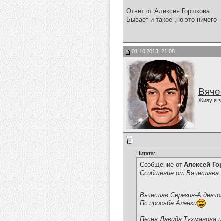
Ответ от Алексея Горшкова:
Бывает и такое ,но это ничего 
01.10.2013, 21:08
Вяче
Живу я з
Цитата:
Сообщение от
Алексей Г
Сообщение от Вячеслава 
Вячеслав Серёгин-А девчо
По просьбе Алёнки
Песня Давида Тухманова 