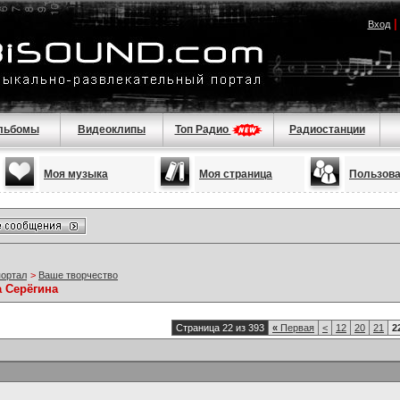
Вход
льбомы
Видеоклипы
Топ Радио
Радиостанции
Моя музыка
Моя страница
Пользов
портал
>
Ваше творчество
а Серёгина
Страница 22 из 393
«
Первая
<
12
20
21
2