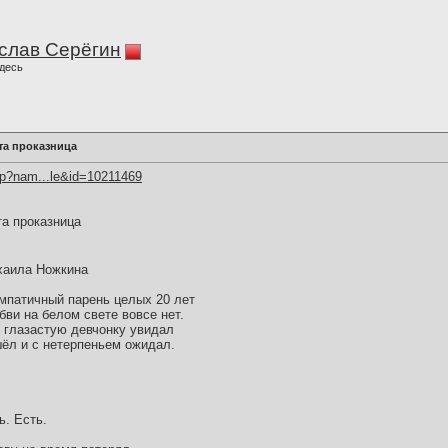
слав Серёгин
десь
та проказница
hp?nam...le&id=10211469
та проказница
хаила Ножкина
мпатичный парень целых 20 лет
бви на белом свете вовсе нет.
 глазастую девчонку увидал
шёл и с нетерпеньем ожидал.
ь. Есть.