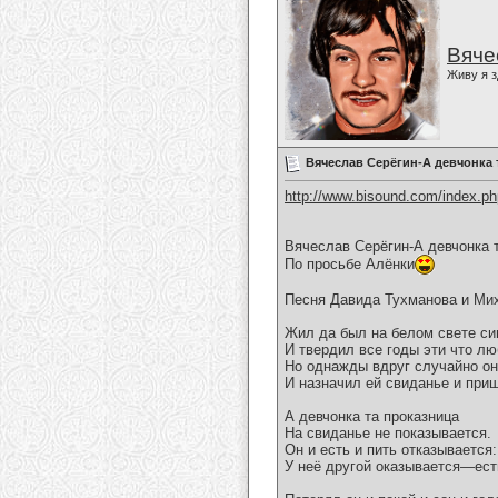
Вяче
Живу я з
Вячеслав Серёгин-А девчонка 
http://www.bisound.com/index.p
Вячеслав Серёгин-А девчонка 
По просьбе Алёнки
Песня Давида Тухманова и Ми
Жил да был на белом свете си
И твердил все годы эти что лю
Но однажды вдруг случайно он
И назначил ей свиданье и при
А девчонка та проказница
На свиданье не показывается.
Он и есть и пить отказывается:
У неё другой оказывается—ест