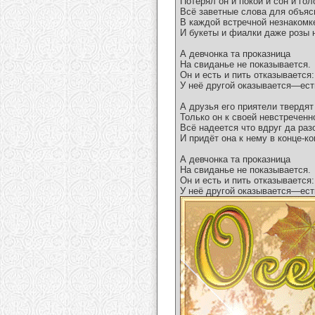
Потерял он и покой и сон и гол
Всё заветные слова для объяс
В каждой встречной незнакомке
И букеты и фиалки даже розы н
А девчонка та проказница
На свиданье не показывается.
Он и есть и пить отказывается:
У неё другой оказывается—ест
А друзья его приятели твердя
Только он к своей невстреченн
Всё надеется что вдруг да раз
И придёт она к нему в конце-к
А девчонка та проказница
На свиданье не показывается.
Он и есть и пить отказывается:
У неё другой оказывается—ест