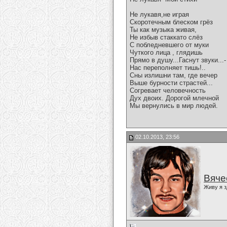
Не лукавя,не играя
Скоротечным блеском грёз
Ты как музыка живая,
Не избыв стаккато слёз
С побледневшего от муки
Чуткого лица , глядишь
Прямо в душу...Гаснут звуки...-
Нас переполняет тишь!..
Сны излишни там, где вечер
Выше бурности страстей...
Согревает человечность
Дух двоих. Дорогой млечной
Мы вернулись в мир людей.
02.10.2013, 23:56
Вяче
Живу я з