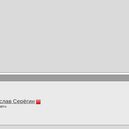
слав Серёгин
десь