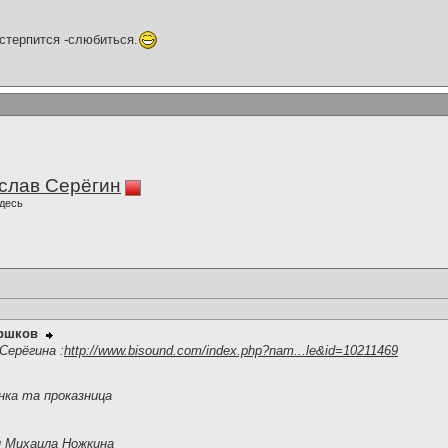
-стерпится -слюбиться.
слав Серёгин
десь
оршков
Серёгина :
http://www.bisound.com/index.php?nam...le&id=10211469
нка та проказница
и Михаила Ножкина