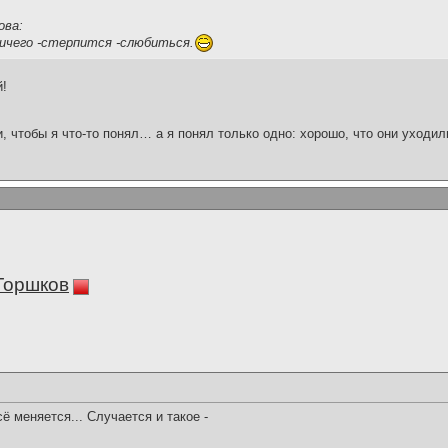
ова:
ничего -стерпится -слюбиться.
й!
и, чтобы я что-то понял… а я понял только одно: хорошо, что они уходил
Горшков
ё меняется... Случается и такое -