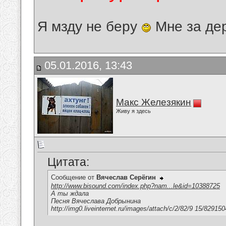
Я мзду не беру
Мне за де
05.01.2016, 13:43
Макс Железякин
Живу я здесь
Цитата:
Сообщение от
Вячеслав Серёгин
http://www.bisound.com/index.php?nam...le&id=10388725
А ты ждала
Песня Вячеслава Добрынина
http://img0.liveinternet.ru/images/attach/c/2/82/9 15/8291