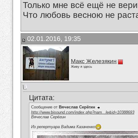
Только мне всё ещё не вери
Что любовь весною не раста
02.01.2016, 19:35
Макс Железякин
Живу я здесь
Цитата:
Сообщение от
Вячеслав Серёгин
http://www.bisound.com/index.php?nam...le&id=10388693
Вячеслав Серёгин
Из репертуара Вадима Казаченко