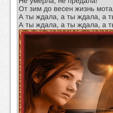
Не умерла, не предала!
От зим до весен жизнь мота
А ты ждала, а ты ждала, а 
А ты ждала, а ты ждала, а 