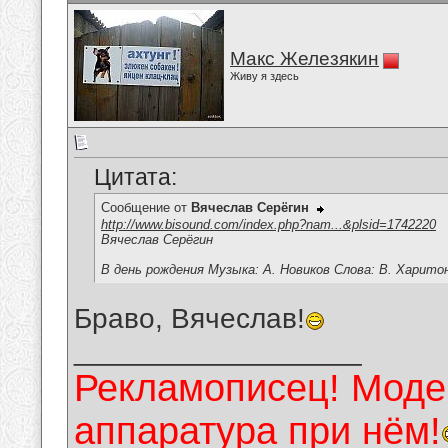
Макс Железякин
Живу я здесь
Цитата:
Сообщение от
Вячеслав Серёгин
http://www.bisound.com/index.php?nam...&plsid=1742220
Вячеслав Серёгин
В день рождения Музыка: А. Новиков Слова: В. Харито
Браво, Вячеслав!
__________________
Рекламописец! Модер
аппаратура при нём!