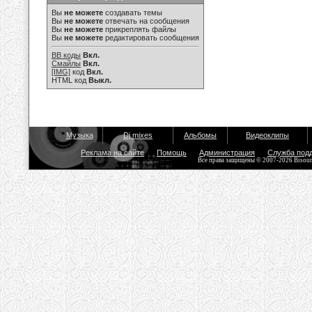
Вы
не можете
создавать темы
Вы
не можете
отвечать на сообщения
Вы
не можете
прикреплять файлы
Вы
не можете
редактировать сообщения
BB коды
Вкл.
Смайлы
Вкл.
[IMG]
код
Вкл.
HTML код
Выкл.
Музыка
Dj mixes
Альбомы
Видеоклипы
Реклама на сайте
Помощь
Администрация
Служба под
Все права защищены © 2007-2026 Bisou