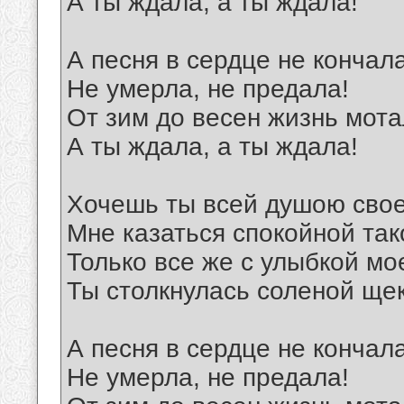
А ты ждала, а ты ждала!
А песня в сердце не кончал
Не умерла, не предала!
От зим до весен жизнь мота
А ты ждала, а ты ждала!
Хочешь ты всей душою сво
Мне казаться спокойной так
Только все же с улыбкой м
Ты столкнулась соленой ще
А песня в сердце не кончал
Не умерла, не предала!