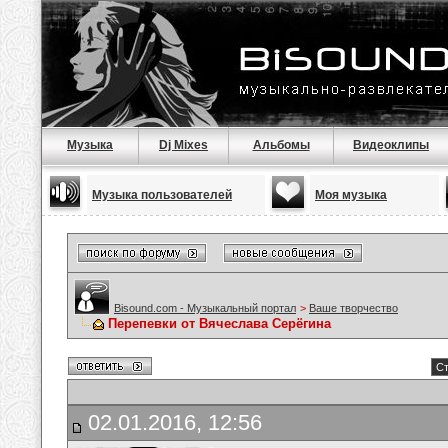
Музыка
Dj Mixes
Альбомы
Видеоклипы
Музыка пользователей
Моя музыка
Bisound.com - Музыкальный портал
>
Ваше творчество
Перепевки от Вячеслава Серёгина
Ст
02.01.2016, 12:56