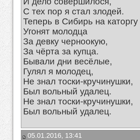
И дело совершилося,
С тех пор я стал злодей.
Теперь в Сибирь на каторгу
Угонят молодца
За девку черноокую,
За чёрта за купца.
Бывали дни весёлые,
Гулял я молодец,
Не знал тоски-кручинушки,
Был вольный удалец.
Не знал тоски-кручинушки,
Был вольный удалец.
05.01.2016, 13:41