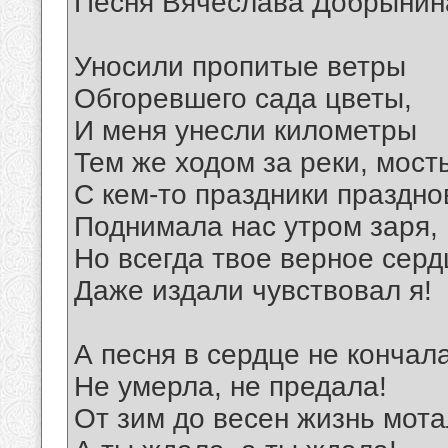
Песня Вячеслава Добрынин
Уносили пропитые ветры
Обгоревшего сада цветы,
И меня унесли километры
Тем же ходом за реки, мост
С кем-то праздники праздно
Поднимала нас утром заря,
Но всегда твое верное серд
Даже издали чувствовал я!
А песня в сердце не кончал
Не умерла, не предала!
От зим до весен жизнь мота