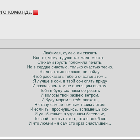
его команда
Любимая, сумею ли сказать
Все то, чему в душе так мало места…
Стихами грусть положила печать,
Но в сердце счастью, только счастью тесно.
Я слов таких не знаю, не найду,
Чтоб рассказать тебе о счастье этом…
Я лучше в сон, в твой сон опять приду
И разольюсь там не слепящим светом.
Тебя я буду солнцем согревать
И волосы твои развею ветром,
И буду морем я тебя ласкать,
Я стану самым нежным твоим летом.
И если ты, проснувшись, вспомнишь сон,
И улыбнешься в утреннем бессилье,
То знай - лишь от того, что я влюблен
И что любим - я сам сто крат счастливей...