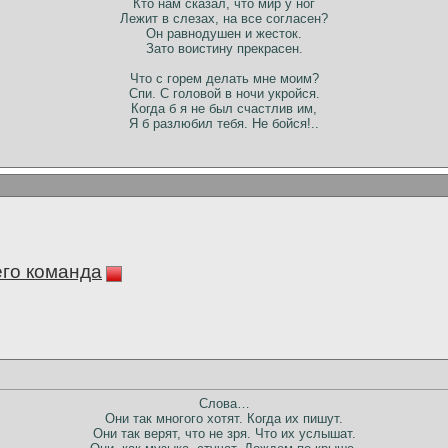
Кто нам сказал, что мир у ног
Лежит в слезах, на все согласен?
Он равнодушен и жесток.
Зато воистину прекрасен.
Что с горем делать мне моим?
Спи. С головой в ночи укройся.
Когда б я не был счастлив им,
Я б разлюбил тебя. Не бойся!..
его команда
Слова…
Они так многого хотят. Когда их пишут.
Они так верят, что не зря. Что их услышат.