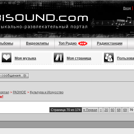
Вход
льбомы
Видеоклипы
Топ Радио
Радиостанции
Моя музыка
Моя страница
Пользов
портал
>
РАЗНОЕ
>
Культура и Искусство
я!
Страница 70 из 174
«
Первая
<
20
60
68
69
70