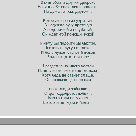
Взять обойти другим двором,
Неся в себе свою лишь радость,
Не думая о том, другом...
Который горечью укрытый,
В надежде руку протянул
А ведь живой и не убитый,
Он ждет,-той помощи чужой
К нему бы подойти бы быстро,
Поставить руку на плечо,
И боль чужая станет близкой
Заденет ,что то и твое
И разделив на много частей,
Испить всем вместе по глоткам,
Хотя беда не станет слаще,
Он понимает ,что не сам
Порою люди забывают,
О долге,доброте,любви...
Чужого горя не бывает,
Так-как и нет чужой беды....