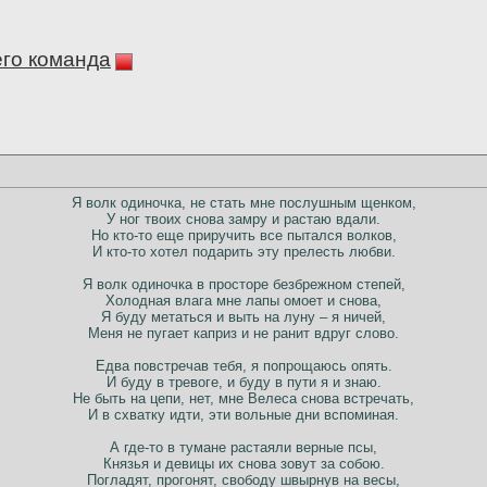
его команда
Я волк одиночка, не стать мне послушным щенком,
У ног твоих снова замру и растаю вдали.
Но кто-то еще приручить все пытался волков,
И кто-то хотел подарить эту прелесть любви.
Я волк одиночка в просторе безбрежном степей,
Холодная влага мне лапы омоет и снова,
Я буду метаться и выть на луну – я ничей,
Меня не пугает каприз и не ранит вдруг слово.
Едва повстречав тебя, я попрощаюсь опять.
И буду в тревоге, и буду в пути я и знаю.
Не быть на цепи, нет, мне Велеса снова встречать,
И в схватку идти, эти вольные дни вспоминая.
А где-то в тумане растаяли верные псы,
Князья и девицы их снова зовут за собою.
Погладят, прогонят, свободу швырнув на весы,