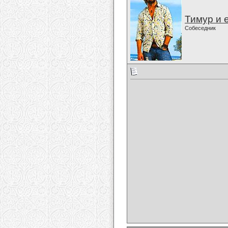
Тимур и 
Собеседник