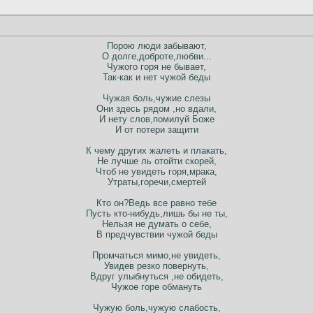
Порою люди забывают,
О долге,доброте,любви...
Чужого горя не бывает,
Так-как и нет чужой беды
Чужая боль,чужие слезы
Они здесь рядом ,но вдали,
И нету слов,помилуй Боже
И от потери защити
К чему других жалеть и плакать,
Не лучше ль отойти скорей,
Чтоб не увидеть горя,мрака,
Утраты,горечи,смертей
Кто он?Ведь все равно тебе
Пусть кто-нибудь,лишь бы не ты,
Нельзя не думать о себе,
В предчувствии чужой беды
Промчаться мимо,не увидеть,
Увидев резко повернуть,
Вдруг улыбнуться ,не обидеть,
Чужое горе обмануть
Чужую боль,чужую слабость,