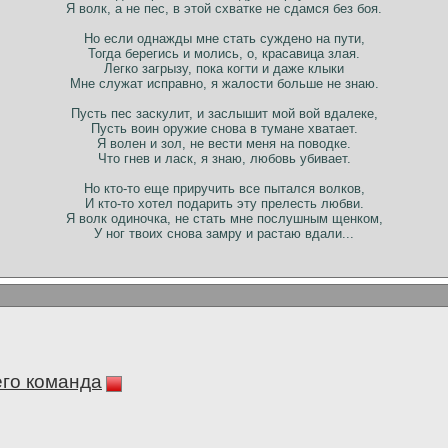
Я волк, а не пес, в этой схватке не сдамся без боя.
Но если однажды мне стать суждено на пути,
Тогда берегись и молись, о, красавица злая.
Легко загрызу, пока когти и даже клыки
Мне служат исправно, я жалости больше не знаю.
Пусть пес заскулит, и заслышит мой вой вдалеке,
Пусть воин оружие снова в тумане хватает.
Я волен и зол, не вести меня на поводке.
Что гнев и ласк, я знаю, любовь убивает.
Но кто-то еще приручить все пытался волков,
И кто-то хотел подарить эту прелесть любви.
Я волк одиночка, не стать мне послушным щенком,
У ног твоих снова замру и растаю вдали...
его команда