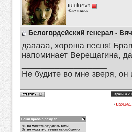
tululueva
Живу я здесь
Белогврдейский генерал - Вя
дааааа, хороша песня! Бра
напоминает Верещагина, да 
__________________
Не будите во мне зверя, он 
Страница 28
«
Предыдущ
Ваши права в разделе
Вы
не можете
создавать темы
Вы
не можете
отвечать на сообщения