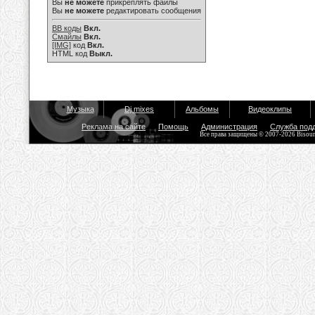
Вы
не можете
прикреплять файлы
Вы
не можете
редактировать сообщения
BB коды
Вкл.
Смайлы
Вкл.
[IMG]
код
Вкл.
HTML код
Выкл.
Музыка
Dj mixes
Альбомы
Видеоклипы
Реклама на сайте
Помощь
Администрация
Служба под
Все права защищены © 2007-2026 Bisou