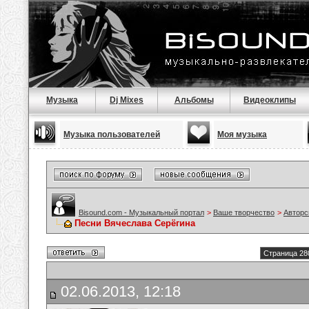
Музыка
Dj Mixes
Альбомы
Видеоклипы
Музыка пользователей
Моя музыка
Bisound.com - Музыкальный портал
>
Ваше творчество
>
Авторс
Песни Вячеслава Серёгина
Страница 28
02.06.2013, 12:18