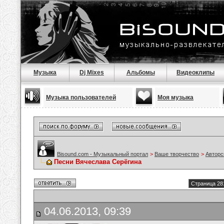
Музыка
Dj Mixes
Альбомы
Видеоклипы
Музыка пользователей
Моя музыка
Bisound.com - Музыкальный портал
>
Ваше творчество
>
Авторс
Песни Вячеслава Серёгина
Страница 28
04.06.2013, 09:39