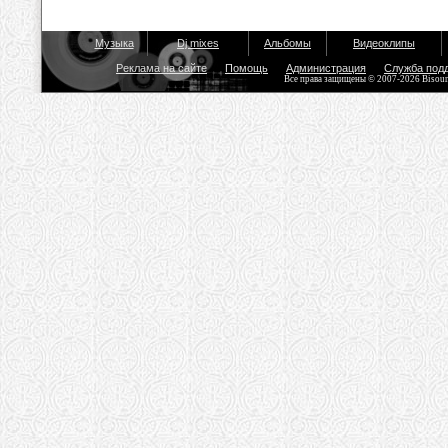
Музыка
Dj mixes
Альбомы
Видеоклипы
Реклама на сайте
Помощь
Администрация
Служба под
Все права защищены © 2007-2026 Bisou