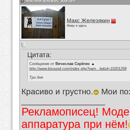
Макс Железякин
Живу я здесь
Цитата:
Сообщение от
Вячеслав Серёгин
http://www.bisound.com/index.php?nam...le&id=10201258
Три дня
Красиво и грустно.
Мои по
__________________
Рекламописец! Модер
аппаратура при нём!