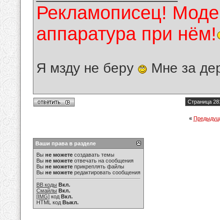
Рекламописец! Модер
аппаратура при нём!
Я мзду не беру
Мне за де
Страница 28
«
Предыдущ
Ваши права в разделе
Вы
не можете
создавать темы
Вы
не можете
отвечать на сообщения
Вы
не можете
прикреплять файлы
Вы
не можете
редактировать сообщения
BB коды
Вкл.
Смайлы
Вкл.
[IMG]
код
Вкл.
HTML код
Выкл.